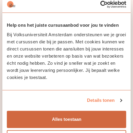
je vloeiend en spontaan uitdrukken zonder merkbaar
naar uitdrukkingen te hoeven zoeken
deelnemen aan discussies en hierin je standpunten
helder formuleren, daarbij relateer je jouw bijdrage
Help ons het juiste cursusaanbod voor jou te vinden
aan die van andere sprekers
Bij Volksuniversiteit Amsterdam ondersteunen we je groei
In de cursussen van het blok C1 worden de volgende
met cursussen die bij je passen. Met cookies kunnen we
hoofdstukken van het boek Keynote 5 behandeld:
direct cursussen tonen die aansluiten bij jouw interesses
en onze website verbeteren op basis van wat bezoekers
Level up your English C1 Advanced (1/3), hoofdstuk 1-4
écht nodig hebben. Zo vind je sneller wat je zoekt en
Level up your English C1 Advanced (2/3), hoofdstuk 5-
wordt jouw leerervaring persoonlijker. Jij bepaalt welke
8
Level up your English C1 Advanced (3/3), hoofdstuk 9-
cookies je toestaat.
12
Details tonen
Jouw docent
Alles toestaan
Valeriya Kushchanova van