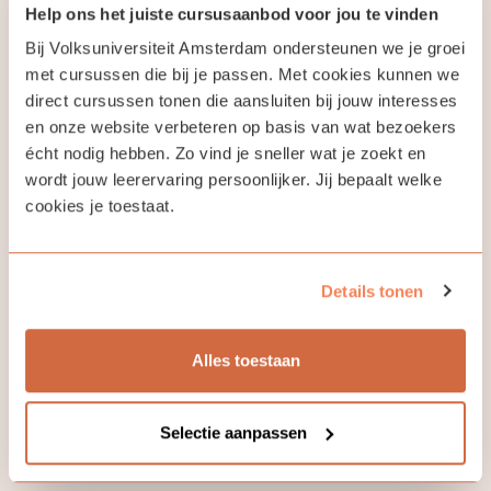
kwaliteitszorg weten we dat de ruim 750 cursussen gemiddeld
Help ons het juiste cursusaanbod voor jou te vinden
meer dan een acht scoren, net als onze 160 docenten.
Bij Volksuniversiteit Amsterdam ondersteunen we je groei
met cursussen die bij je passen. Met cookies kunnen we
Documentaire:
direct cursussen tonen die aansluiten bij jouw interesses
“De tijd van de Volksuniversiteit,
en onze website verbeteren op basis van wat bezoekers
van volksverheffing tot educatie”
écht nodig hebben. Zo vind je sneller wat je zoekt en
wordt jouw leerervaring persoonlijker. Jij bepaalt welke
111 jaar geschiedenis: dat betekent een schat aan verhalen!
cookies je toestaat.
Documentairemakers Jielis G. van Baalen en Bart Schut hebben
zich verdiept in de rijke geschiedenis van de volksuniversiteiten, met
een boeiende driedelige documentaire als resultaat. Benieuwd naar
de documentaire? Bekijk de drie delen hieronder.
Details tonen
Deel 1:
Van volksverheffing tot volksuniversiteit
Alles toestaan
Deel 2:
Van crisis tot bezetting
Deel 3:
Van vormingsideaal tot permanente educatie
Selectie aanpassen