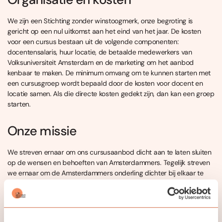
We zijn een Stichting zonder winstoogmerk, onze begroting is
gericht op een nul uitkomst aan het eind van het jaar. De kosten
voor een cursus bestaan uit de volgende componenten:
docentensalaris, huur locatie, de betaalde medewerkers van
Volksuniversiteit Amsterdam en de marketing om het aanbod
kenbaar te maken. De minimum omvang om te kunnen starten met
een cursusgroep wordt bepaald door de kosten voor docent en
locatie samen. Als die directe kosten gedekt zijn, dan kan een groep
starten.
Onze missie
We streven ernaar om ons cursusaanbod dicht aan te laten sluiten
op de wensen en behoeften van Amsterdammers. Tegelijk streven
we ernaar om de Amsterdammers onderling dichter bij elkaar te
brengen door kennis over de stad en haar inwoners te delen met
elkaar. Door de aanmeldingen voor ons online aanbod zien we dat
ook heel veel Nederlanders buiten Amsterdam enthousiast zijn over
de cursussen en er graag aan deelnemen. Dankzij onze