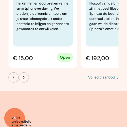
filosoof van de blijdsch
herkennen en doorbreken van je
zijn niet veel filosofen 
smartphoneverslaving. We
Spinoza de levenskrach
bieden je de kennis en tools om
centraal stellen. In dez
je smartphonegebruik onder
gaan we de diepte in v
controle te krijgen en gezondere
Spinoza’s emotieleer.
gewoontes te ontwikkelen.
€ 15,00
€ 192,00
Open
W
Volledig aanbod