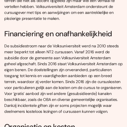
terrein die niet als docent opgeleid zijn maar wel een verhaal te
vertellen hebben. Volksuniversiteit Amsterdam ondersteunt de
cursusgever met tips en aanwijzingen om een aantrekkelijke en
plezierige presentatie te maken.
Financiering en onafhankelijkheid
De subsidiestroom naar de Volksuniversiteit werd na 2010 steeds
meer beperkt tot alleen NT2 cursussen. Vanaf 2016 werd de
subsidie door de gemeente aan Volksuniversiteit Amsterdam
geheel afgeschaft. Sinds 2016 staat Volksuniversiteit Amsterdam op
eigen benen. De doelstellingen zijn onveranderd, particulieren
toegang tot kennis en vaardigheden aanbieden op een breed
terrein, waardoor zij verder komen. Sinds 2016 zijn de cursuskosten
voor particulieren gelijk aan de kosten om de cursus te organiseren.
Voor ‘gratis’ aanbod zijn wel andere (gesubsidieerde) kanalen
beschikbaar, zoals de OBA en diverse gemeentelijke organisaties.
Dankzij incidentele giften zijn er soms projecten mogelijk waar
deelnemers kosteloos lezingen of cursussen kunnen volgen.
Organisatie en kosten