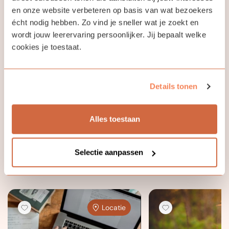
en onze website verbeteren op basis van wat bezoekers
Hetty Kleinloog
écht nodig hebben. Zo vind je sneller wat je zoekt en
wordt jouw leerervaring persoonlijker. Jij bepaalt welke
cookies je toestaat.
Iedereen draagt verhalen in zich die het waard zijn om
verteld te worden. Als docent raak ik steeds weer
verrast, vereerd en geroerd door de veiligheid en
inspiratie die cursisten bij mij ervaren om hun verhalen
Details tonen
op te schrijven.
Alles toestaan
Selectie aanpassen
Bekijk ook eens
Locatie