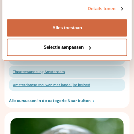
Ontdek Amsterdam te voet! Onze wandelingen, geleid door
Details tonen
echte Amsterdammers, onthullen verborgen plekjes en
bijzondere verhalen van de stad.
Alles toestaan
Langs de filosofentegels in hartje Amsterdam
Selectie aanpassen
Ontdek vier eeuwen Joodse geschiedenis in Ouderkerk aan de
Amstel
Theaterwandeling Amsterdam
Amsterdamse vrouwen met landelijke invloed
Alle cursussen in de categorie Naar buiten