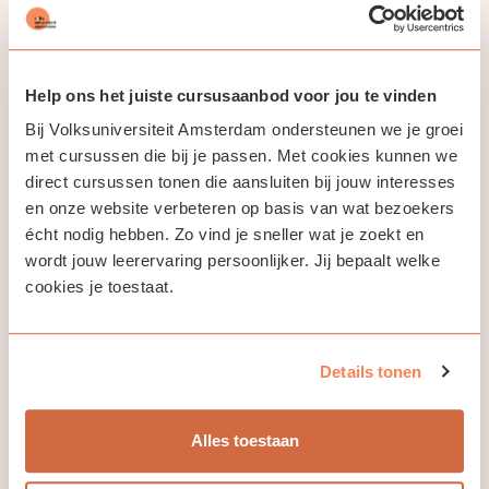
Cursus
Help ons het juiste cursusaanbod voor jou te vinden
Tijdens deze cursus maak je in 8 lessen je eigen korte
documentaire. Deze cursus richt zich vooral op de inhoud en
Bij Volksuniversiteit Amsterdam ondersteunen we je groei
hoe je dit in een verhaal giet. We gaan ook kort in op een paar
met cursussen die bij je passen. Met cookies kunnen we
een paar basistechnieken van het filmen en monteren.
direct cursussen tonen die aansluiten bij jouw interesses
en onze website verbeteren op basis van wat bezoekers
€ 400,00
Open
écht nodig hebben. Zo vind je sneller wat je zoekt en
wordt jouw leerervaring persoonlijker. Jij bepaalt welke
cookies je toestaat.
Locatie
Details tonen
Alles toestaan