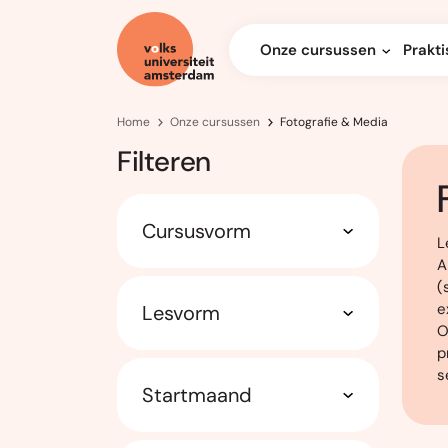
Onze cursussen
Prakti
Home
Onze cursussen
Fotografie & Media
Filteren
Cursusvorm
L
A
(
e
Lesvorm
O
p
s
Startmaand