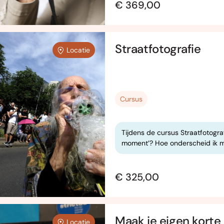
€ 369,00
Straatfotografie
Locatie
Cursus
Tijdens de cursus Straatfotograf
moment’? Hoe onderscheid ik me
€ 325,00
Maak je eigen kort
Locatie