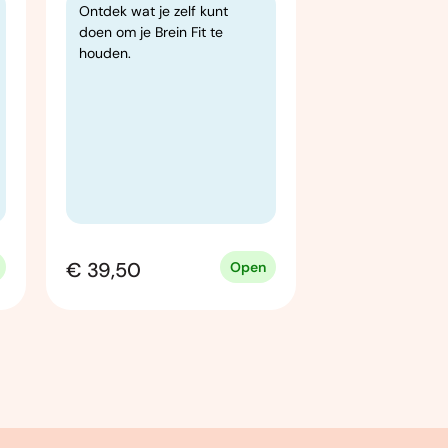
Deze cursus ge
Ontdek wat je zelf kunt
chronologisch 
doen om je Brein Fit te
de Nederlands
houden.
schilderkunst 
afgelopen zeve
de reeks van ti
worden zeven 
locatie afgewis
drie rondleidin
Rijksmuseum.
€ 39,50
€ 305,00
Open