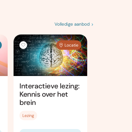
Volledige aanbod
Locatie
Nederlan
Interactieve lezing:
schilderku
Kennis over het
leren kijke
brein
begrijpen
Cursus
Lezing