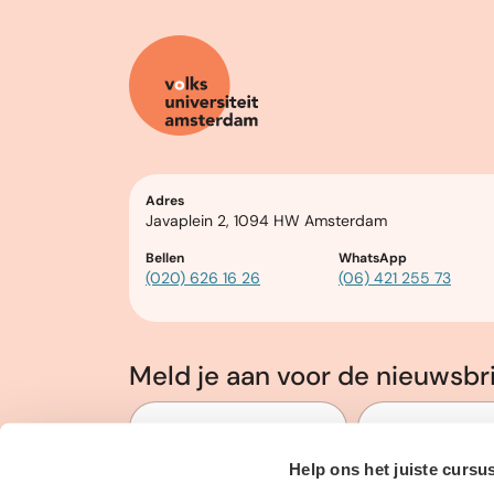
Adres
Javaplein 2, 1094 HW Amsterdam
Bellen
WhatsApp
(020) 626 16 26
(06) 421 255 73
Meld je aan voor de nieuwsbr
Voornaam
*
E-mailadres
*
Help ons het juiste cursu