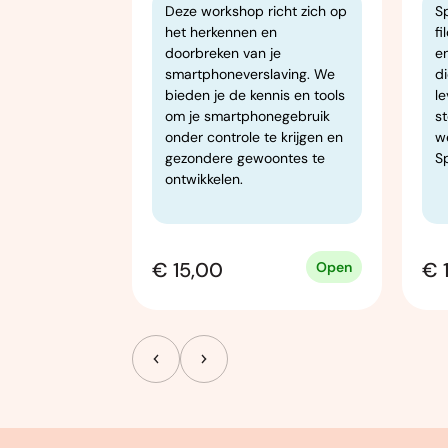
ft een
S
Deze workshop richt zich op
verzicht van
fi
het herkennen en
en
doorbreken van je
an de
d
smartphoneverslaving. We
 eeuwen. In
l
bieden je de kennis en tools
n lessen
st
om je smartphonegebruik
essen op
w
onder controle te krijgen en
eld door
Sp
gezondere gewoontes te
en in het
ontwikkelen.
€ 15,00
€ 
Open
Open