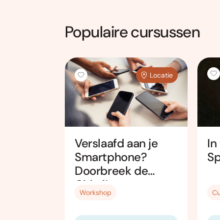
Populaire cursussen
Locatie
Locatie
se
In
Verslaafd aan je
nst:
Sp
Smartphone?
n, leren
Doorbreek de
Cirkel!
Cu
Workshop