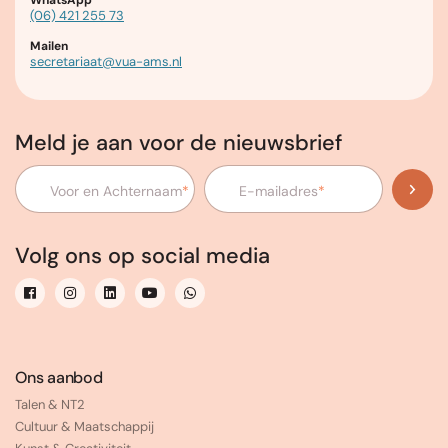
WhatsApp
(06) 421 255 73
Mailen
secretariaat@vua-ams.nl
Meld je aan voor de nieuwsbrief
Voor en Achternaam
*
E-mailadres
*
Volg ons op social media
Ons aanbod
Talen & NT2
Cultuur & Maatschappij