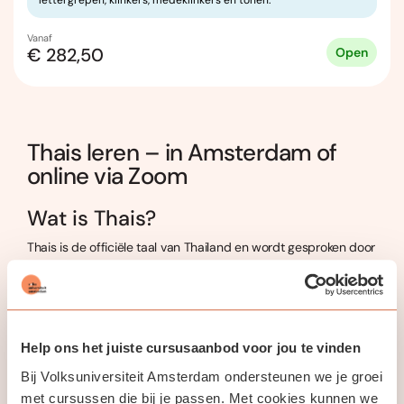
Vanaf
€ 282,50
Open
Thais leren – in Amsterdam of
online via Zoom
Wat is Thais?
Thais is de officiële taal van Thailand en wordt gesproken door
ongeveer 70 miljoen mensen. De taal behoort tot de Tai-
Kadai-taalfamilie en onderscheidt zich door het gebruik van
tonen: de betekenis van een woord kan veranderen afhankelijk
van de toon waarop het wordt uitgesproken. Thais heeft een
eigen schrift, dat van links naar rechts wordt geschreven en
Help ons het juiste cursusaanbod voor jou te vinden
afkomstig is uit een eeuwenoude schrijfcultuur. De taal speelt
Bij Volksuniversiteit Amsterdam ondersteunen we je groei
een centrale rol in het dagelijks leven, onderwijs, media en
met cursussen die bij je passen. Met cookies kunnen we
bestuur in Thailand. Door Thais te leren krijg je niet alleen