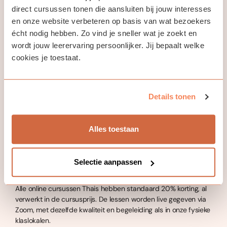
toegang tot een fascinerende taal, maar ook tot een rijke
direct cursussen tonen die aansluiten bij jouw interesses
cultuur, tradities en een van de meest bezochte landen van
en onze website verbeteren op basis van wat bezoekers
Zuidoost-Azië.
écht nodig hebben. Zo vind je sneller wat je zoekt en
wordt jouw leerervaring persoonlijker. Jij bepaalt welke
Thais voor beginners
cookies je toestaat.
Volksuniversiteit Amsterdam biedt groepscursussen Thais voor
beginners — op locatie in Amsterdam of online via Zoom. De
lessen zijn kleinschalig en persoonlijk. Je leert samen met
Details tonen
anderen in een veilige en stimulerende omgeving.
In onze reguliere cursussen werk je aan vier taalvaardigheden:
luisteren, spreken, lezen en schrijven. Je leert Thais gebruiken
Alles toestaan
in alledaagse en professionele situaties, met aandacht voor
uitspraak, grammatica, schrift en culturele context.
Selectie aanpassen
Online cursus Thais met korting
Alle online cursussen Thais hebben standaard 20% korting, al
verwerkt in de cursusprijs. De lessen worden live gegeven via
Zoom, met dezelfde kwaliteit en begeleiding als in onze fysieke
klaslokalen.