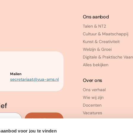
Ons aanbod
Talen & NT2
Cultuur & Maatschappij
Kunst & Creativiteit
Welzijn & Groei
Digitale & Praktische Vaa
Alles bekijken
Mailen
secretariaat@vua-ams.nl
Over ons
Ons verhaal
Wie wij zijn
ief
Docenten
Vacatures
Inschrijven
saanbod voor jou te vinden