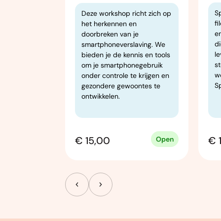
ft een
S
Deze workshop richt zich op
verzicht van
fi
het herkennen en
en
doorbreken van je
an de
d
smartphoneverslaving. We
 eeuwen. In
l
bieden je de kennis en tools
n lessen
st
om je smartphonegebruik
essen op
w
onder controle te krijgen en
eld door
Sp
gezondere gewoontes te
en in het
ontwikkelen.
€ 15,00
€ 
Open
Open