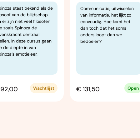
pinoza staat bekend als de
Communicatie, uitwisselen
losoof van de blijdschap
van informatie, het lijkt zo
 er zijn niet veel filosofen
eenvoudig. Hoe komt het
ie zoals Spinoza de
dan toch dat het soms
evenskracht centraal
anders loopt dan we
ellen. In deze cursus gaan
bedoelen?
e de diepte in van
inoza’s emotieleer.
192,00
€ 131,50
Wachtlijst
Open