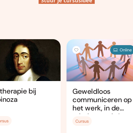
Online
 therapie bij
Geweldloos
inoza
communiceren op
het werk, in de
relatie en privé
rsus
Cursus