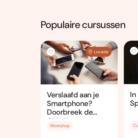
Populaire cursussen
Locatie
Locatie
se
In
Verslaafd aan je
nst:
Sp
Smartphone?
n, leren
Doorbreek de
Cirkel!
Cu
Workshop