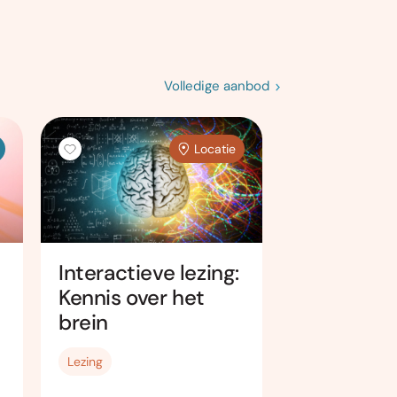
Volledige aanbod
Locatie
Nederlan
Interactieve lezing:
schilderku
Kennis over het
leren kijke
brein
begrijpen
Cursus
Lezing