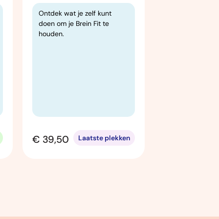
Deze cursus ge
Ontdek wat je zelf kunt
chronologisch 
doen om je Brein Fit te
de Nederlands
houden.
schilderkunst 
afgelopen zeve
de reeks van ti
worden zeven 
locatie afgewis
drie rondleidin
Rijksmuseum.
€ 39,50
€ 305,00
Laatste plekken