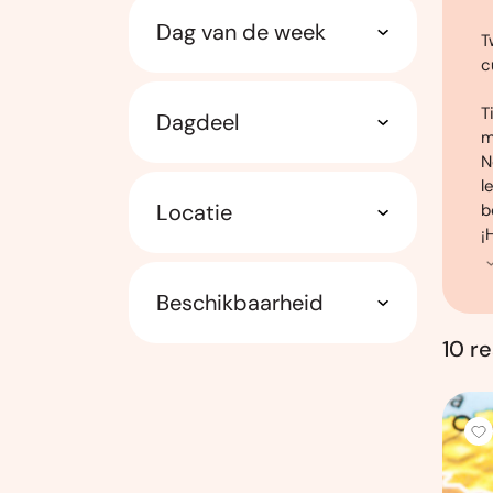
Dag van de week
T
c
T
Dagdeel
m
N
l
Locatie
b
¡
Beschikbaarheid
10 r