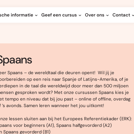
sche informatie
Geef een cursus
Over ons
Contact
Spaans
eer Spaans – de wereldtaal die deuren opent! Wil jij je
oorbereiden op een reis naar Spanje of Latijns-Amerika, of je
erdiepen in de taal die wereldwijd door meer dan 500 miljoen
ensen gesproken wordt? Met onze cursussen Spaans kies je
et tempo en niveau dat bij jou past – online of offline, overdag
f ’s avonds. Samen leren wanneer het jou uitkomt!
nze lessen sluiten aan bij het Europees Referentiekader (ERK):
paans voor beginners (A1), Spaans halfgevorderd (A2)
n Spaans gevorderd (B1)