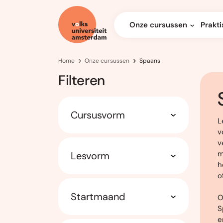
Onze cursussen
Prakti
Home
Onze cursussen
Spaans
Filteren
Cursusvorm
L
v
v
m
Lesvorm
h
o
Startmaand
O
S
e