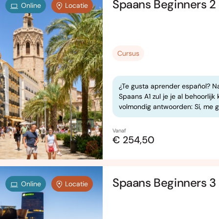
Spaans Beginners 2 (
Online
Locatie
Cursus
¿Te gusta aprender español? N
Spaans A1 zul je je al behoorlij
volmondig antwoorden: Sí, me 
Vanaf
€ 254,50
Spaans Beginners 3 (
Online
Locatie