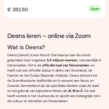
€ 282,50
Open
Deens leren – online via Zoom
Wat is Deens?
Deens (
dansk
) is een Noord-Germaanse taal die wordt
gesproken door ongeveer
5,5 miljoen mensen
, voornamelijk in
Denemarken. Het is de
officiële taal van Denemarken
, en
heeft ook een officiële status in delen van Groenland, de
Faeröer en het Duitse Sleeswijk-Holstein. Deens behoort tot
de Scandinavische taalfamilie en is verwant aan Noors en
Zweeds. Kenmerkend zijn de specifieke klanken zoals de
stød
en het gebruik van bijzondere letters als
Æ, Ø en Å
. De taal
heeft wortels in het Oudnoords en speelt een belangrijke rol in
de cultuur en identiteit van Denemarken.