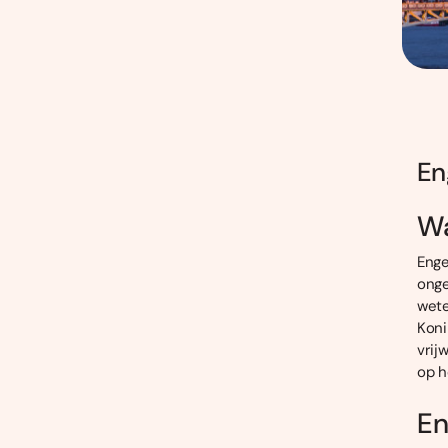
En
Wa
Enge
ong
wete
Koni
vrij
op h
En