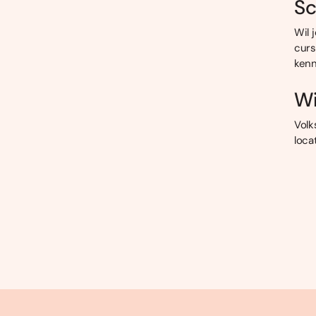
Sc
Wil 
curs
kenn
Wi
Volk
loca