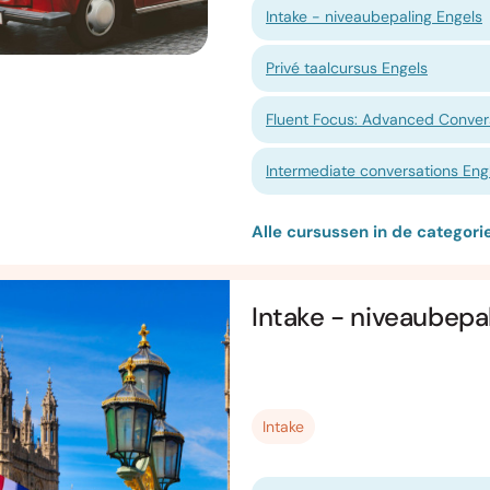
Intake - niveaubepaling Engels
Privé taalcursus Engels
Fluent Focus: Advanced Convers
Intermediate conversations Engli
Alle cursussen in de categor
Intake - niveaubepa
Intake