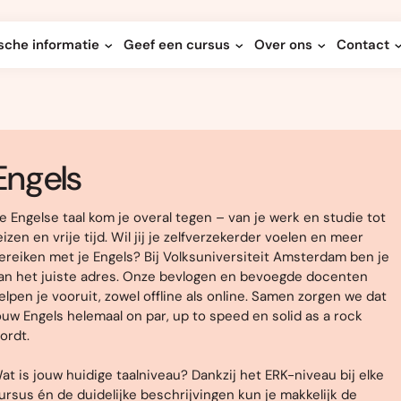
sche informatie
Geef een cursus
Over ons
Contact
Engels
e Engelse taal kom je overal tegen – van je werk en studie tot
eizen en vrije tijd. Wil jij je zelfverzekerder voelen en meer
ereiken met je Engels? Bij Volksuniversiteit Amsterdam ben je
an het juiste adres. Onze bevlogen en bevoegde docenten
elpen je vooruit, zowel offline als online. Samen zorgen we dat
ouw Engels helemaal on par, up to speed en solid as a rock
ordt.
at is jouw huidige taalniveau? Dankzij het ERK-niveau bij elke
ursus én de duidelijke beschrijvingen kun je makkelijk de