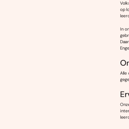
Volk
op l
leer
In o
gebr
Daar
Enge
On
Alle
gege
Er
Onze
inte
leer