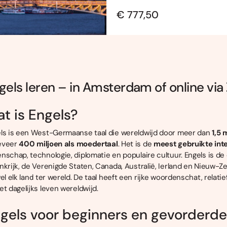
€ 777,50
gels leren – in Amsterdam of online vi
t is Engels?
ls is een West-Germaanse taal die wereldwijd door meer dan
1,5 
eveer
400 miljoen als moedertaal
. Het is de
meest gebruikte inte
nschap, technologie, diplomatie en populaire cultuur. Engels is de 
nkrijk, de Verenigde Staten, Canada, Australië, Ierland en Nieuw-Z
wel elk land ter wereld. De taal heeft een rijke woordenschat, rela
et dagelijks leven wereldwijd.
gels voor beginners en gevorderd