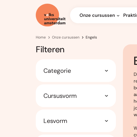
Onze cursussen
Prakti
Home
Onze cursussen
Engels
Filteren
Categorie
D
r
b
a
Cursusvorm
h
j
w
Lesvorm
W
c