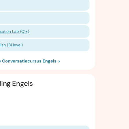
ation Lab (C1+)
sh (B1 level)
ie Conversatiecursus Engels
ling Engels