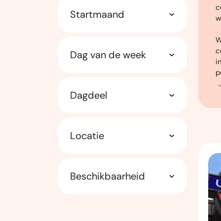
c
Startmaand
w
W
c
Dag van de week
i
p
Dagdeel
Locatie
Beschikbaarheid