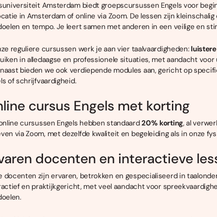
suniversiteit Amsterdam biedt groepscursussen Engels voor begin
ocatie in Amsterdam of online via Zoom. De lessen zijn kleinschali
doelen en tempo. Je leert samen met anderen in een veilige en st
nze reguliere cursussen werk je aan vier taalvaardigheden:
luister
uiken in alledaagse en professionele situaties, met aandacht voor
naast bieden we ook verdiepende modules aan, gericht op specifie
ls of schrijfvaardigheid.
line cursus Engels met korting
 online cursussen Engels hebben standaard
20% korting
, al verwe
ven via Zoom, met dezelfde kwaliteit en begeleiding als in onze fysi
varen docenten en interactieve le
 docenten zijn ervaren, betrokken en gespecialiseerd in taalonder
ractief en praktijkgericht, met veel aandacht voor spreekvaardighe
doelen.