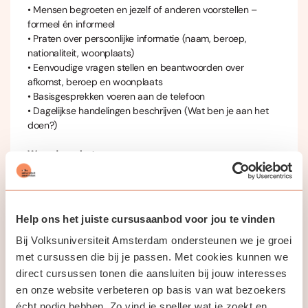
• Mensen begroeten en jezelf of anderen voorstellen –
formeel én informeel
• Praten over persoonlijke informatie (naam, beroep,
nationaliteit, woonplaats)
• Eenvoudige vragen stellen en beantwoorden over
afkomst, beroep en woonplaats
• Basisgesprekken voeren aan de telefoon
• Dagelijkse handelingen beschrijven (Wat ben je aan het
doen?)
Woordenschat
• Begroetingen en beleefde uitdrukkingen
• Beroepen en nationaliteiten
• Steden, landen en plaatsen
• Telefoonwoorden en communicatieve uitdrukkingen
Help ons het juiste cursusaanbod voor jou te vinden
Bij Volksuniversiteit Amsterdam ondersteunen we je groei
Grammatica
• Werkwoorden: ser (zijn), estar (zijn), morar (wonen), ir
met cursussen die bij je passen. Met cookies kunnen we
(gaan), gostar (de) (houden van), ter (hebben), atender
direct cursussen tonen die aansluiten bij jouw interesses
(opnemen) — in de tegenwoordige tijd
en onze website verbeteren op basis van wat bezoekers
• Voorzetsels em, de, para en hun samentrekkingen
écht nodig hebben. Zo vind je sneller wat je zoekt en