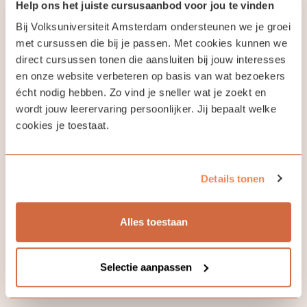
Help ons het juiste cursusaanbod voor jou te vinden
Bij Volksuniversiteit Amsterdam ondersteunen we je groei
met cursussen die bij je passen. Met cookies kunnen we
direct cursussen tonen die aansluiten bij jouw interesses
en onze website verbeteren op basis van wat bezoekers
Jouw docent
écht nodig hebben. Zo vind je sneller wat je zoekt en
wordt jouw leerervaring persoonlijker. Jij bepaalt welke
cookies je toestaat.
Maarten Beets
Details tonen
Tai chi en Chi Kung zijn holistische tools om via
beweging, meditatie en weerbaarheidstraining grote
existentiële onderwerpen te adresseren voor lichaam,
Alles toestaan
emotie, psyche en spirit. Middels spel, ontspanning en
bekrachtiging.
Selectie aanpassen