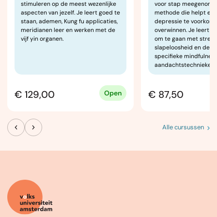
stimuleren op de meest wezenlijke
voor stap meegenomen
aspecten van jezelf. Je leert goed te
methode die helpt een
staan, ademen, Kung fu applicaties,
depressie te voorkom
meridianen leer en werken met de
overwinnen. Je leert d
vijf yin organen.
om te gaan met stress, 
slapeloosheid en depr
specifieke mindfulnes
aandachtstechnieken a
€ 129,00
€ 87,50
Open
Alle cursussen