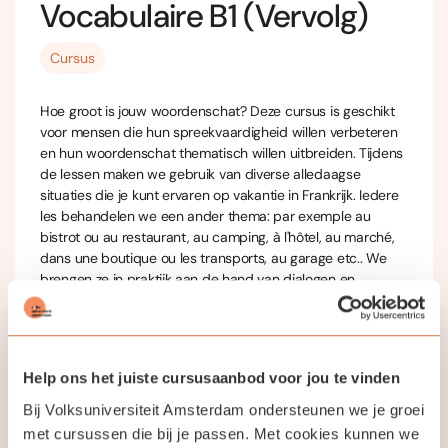
Vocabulaire B1 (Vervolg)
Cursus
Hoe groot is jouw woordenschat? Deze cursus is geschikt
voor mensen die hun spreekvaardigheid willen verbeteren
en hun woordenschat thematisch willen uitbreiden. Tijdens
de lessen maken we gebruik van diverse alledaagse
situaties die je kunt ervaren op vakantie in Frankrijk. Iedere
les behandelen we een ander thema: par exemple au
bistrot ou au restaurant, au camping, à l'hôtel, au marché,
dans une boutique ou les transports, au garage etc.. We
brengen ze in praktijk aan de hand van dialogen en
toegepast vocabulaire, zodat je straks overal veel beter in
het Frans kunt communiceren. Je kunt instappen als je zo’n
vier tot vijf jaar Frans op school hebt gehad.
Help ons het juiste cursusaanbod voor jou te vinden
We starten bij hoofdstuk 30 van het boek Cummunication
progressive.
Bij Volksuniversiteit Amsterdam ondersteunen we je groei
met cursussen die bij je passen. Met cookies kunnen we