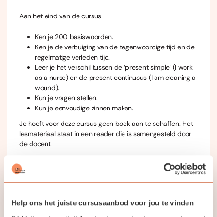
Aan het eind van de cursus
Ken je 200 basiswoorden.
Ken je de verbuiging van de tegenwoordige tijd en de
regelmatige verleden tijd.
Leer je het verschil tussen de ‘present simple’ (I work
as a nurse) en de present continuous (I am cleaning a
wound).
Kun je vragen stellen.
Kun je eenvoudige zinnen maken.
Je hoeft voor deze cursus geen boek aan te schaffen. Het
lesmateriaal staat in een reader die is samengesteld door
de docent.
Nadat je de reader doorgewerkt en geleerd hebt, heb je de
eerste etappe afgelegd om goed Engels te leren spreken.
Deze cursus wordt vanuit het Nederlands gegeven, dus als
Help ons het juiste cursusaanbod voor jou te vinden
je geen Nederlands verstaat, is deze cursus niet geschikt
voor jou.