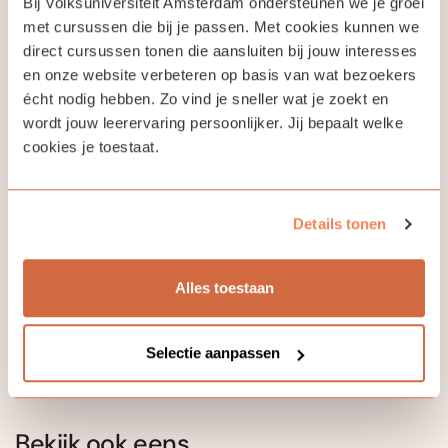
Bij Volksuniversiteit Amsterdam ondersteunen we je groei
met cursussen die bij je passen. Met cookies kunnen we
direct cursussen tonen die aansluiten bij jouw interesses
en onze website verbeteren op basis van wat bezoekers
écht nodig hebben. Zo vind je sneller wat je zoekt en
Jouw docent
wordt jouw leerervaring persoonlijker. Jij bepaalt welke
cookies je toestaat.
Lia Korrel
Details tonen
Door een structurele aanpak kan iedereen grip krijgen
op het Engels en steeds meer plezier krijgen in het zich
Alles toestaan
eigen maken van deze mooie taal.
Selectie aanpassen
Bekijk ook eens