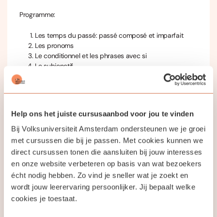
Programme:
Les temps du passé: passé composé et imparfait
Les pronoms
Le conditionnel et les phrases avec si
Le subjonctif
Jouw docent
Help ons het juiste cursusaanbod voor jou te vinden
Bij Volksuniversiteit Amsterdam ondersteunen we je groei
met cursussen die bij je passen. Met cookies kunnen we
Catherine Nael
direct cursussen tonen die aansluiten bij jouw interesses
en onze website verbeteren op basis van wat bezoekers
écht nodig hebben. Zo vind je sneller wat je zoekt en
Ik zal je helpen om met meer zelfvertrouwen Frans te
wordt jouw leerervaring persoonlijker. Jij bepaalt welke
spreken en te begrijpen.
cookies je toestaat.