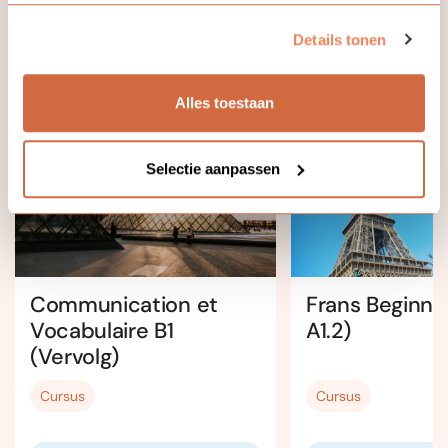
Details tonen
Bekijk ook eens
Alles toestaan
Locatie
Selectie aanpassen
Communication et
Frans Beginner
Vocabulaire B1
A1.2)
(Vervolg)
Cursus
Cursus