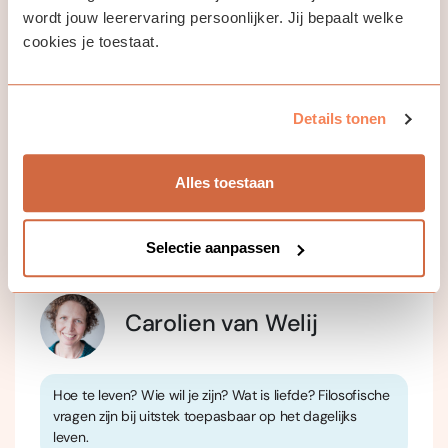
Programma
wordt jouw leerervaring persoonlijker. Jij bepaalt welke
cookies je toestaat.
1. Wat we kunnen leren van Socrates
2. De belangrijkste vragen die we onszelf niet stellen
3. De antwoorden die we voor lief nemen
4. De socratische methode
Details tonen
5. Denken doe je samen
6. Filosofie doorleven
Alles toestaan
Selectie aanpassen
Jouw docent
Carolien van Welij
Hoe te leven? Wie wil je zijn? Wat is liefde? Filosofische
vragen zijn bij uitstek toepasbaar op het dagelijks
leven.