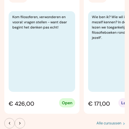
Kom filosoferen, verwonderen en
Wie ben ik? Wie wil ik z
vooral: vragen stellen - want daar
mezelf kennen? In dez
begint het denken pas echt!
lezen we toegankelijke
filosofieboeken rond h
jezelf’.
€ 426,00
€ 171,00
Open
Laa
Alle cursussen