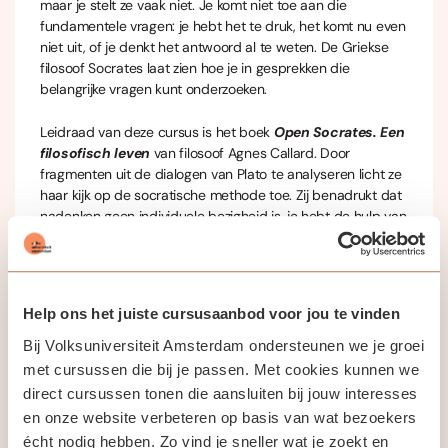
maar je stelt ze vaak niet. Je komt niet toe aan die
fundamentele vragen: je hebt het te druk, het komt nu even
niet uit, of je denkt het antwoord al te weten. De Griekse
filosoof Socrates laat zien hoe je in gesprekken die
belangrijke vragen kunt onderzoeken.
Leidraad van deze cursus is het boek
Open Socrates. Een
filosofisch leven
van filosoof Agnes Callard. Door
fragmenten uit de dialogen van Plato te analyseren licht ze
haar kijk op de socratische methode toe. Zij benadrukt dat
nadenken geen individuele bezigheid is, je hebt de hulp van
anderen nodig.
In zes bijeenkomsten bespreken we de theorie uit het boek
Open Socrates
en brengen we filosofie in praktijk. We lezen
Help ons het juiste cursusaanbod voor jou te vinden
samen filosofische fragmenten die ons aan het denken
zetten en gaan daarover in gesprek. Elke bijeenkomst gaan
Bij Volksuniversiteit Amsterdam ondersteunen we je groei
we aan de slag met een socratische techniek die je de
met cursussen die bij je passen. Met cookies kunnen we
kans biedt de methode toe te passen op een eigen
direct cursussen tonen die aansluiten bij jouw interesses
vraagstuk.
en onze website verbeteren op basis van wat bezoekers
écht nodig hebben. Zo vind je sneller wat je zoekt en