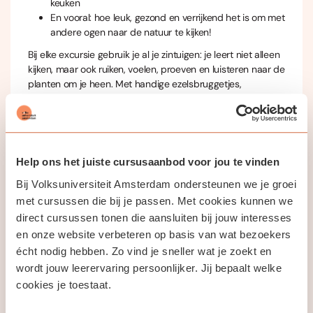
keuken
En vooral: hoe leuk, gezond en verrijkend het is om met
andere ogen naar de natuur te kijken!
Bij elke excursie gebruik je al je zintuigen: je leert niet alleen
kijken, maar ook ruiken, voelen, proeven en luisteren naar de
planten om je heen. Met handige ezelsbruggetjes,
herkenningspunten en verhalen blijft wat je leert écht
hangen.
Voor wie?
Voor natuurliefhebbers die meer willen weten van eetbare
Help ons het juiste cursusaanbod voor jou te vinden
wilde planten en kruiden – voorkennis is niet nodig, alleen
Bij Volksuniversiteit Amsterdam ondersteunen we je groei
een open blik en nieuwsgierigheid!
met cursussen die bij je passen. Met cookies kunnen we
Duur:
7 bijeenkomsten van 2,5 uur, die zich uitstrekken over
direct cursussen tonen die aansluiten bij jouw interesses
4 seizoenen
en onze website verbeteren op basis van wat bezoekers
Waar:
Eerste bijeenkomst (theorie) is binnen (OBA
écht nodig hebben. Zo vind je sneller wat je zoekt en
Javaplein), daarna excursies in parken en groene gebieden
wordt jouw leerervaring persoonlijker. Jij bepaalt welke
in en rond Amsterdam
cookies je toestaat.
Laat je verrassen door wat er allemaal groeit én bloeit om je