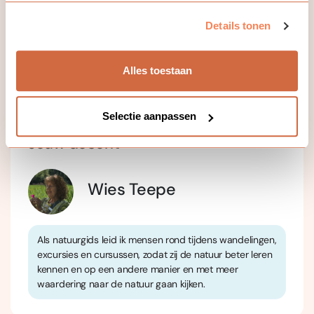
heen. Meld je aan en ervaar hoe de natuur je leven kan
verrijken – letterlijk en figuurlijk!
Details tonen
Alvast benieuwd naar meer? Neem dan een kijkje
op
www.etenuitdenatuur.n
l
Alles toestaan
Selectie aanpassen
Jouw docent
Wies Teepe
Als natuurgids leid ik mensen rond tijdens wandelingen,
excursies en cursussen, zodat zij de natuur beter leren
kennen en op een andere manier en met meer
waardering naar de natuur gaan kijken.