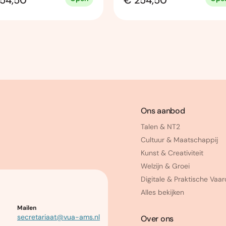
54,50
€ 254,50
Ons aanbod
Talen & NT2
Cultuur & Maatschappij
Kunst & Creativiteit
Welzijn & Groei
Digitale & Praktische Vaa
Alles bekijken
Mailen
secretariaat@vua-ams.nl
Over ons