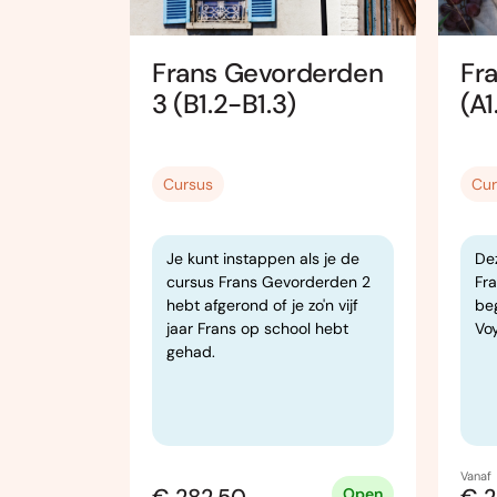
Frans Gevorderden
Fr
den 1
3 (B1.2-B1.3)
(A1
Cursus
Cur
hikt voor
Je kunt instappen als je de
Dez
cursus Frans Gevorderden 2
Fr
o’n drie
hebt afgerond of je zo'n vijf
be
hebben
jaar Frans op school hebt
Voy
 3 hebben
gehad.
Vanaf
Open
Open