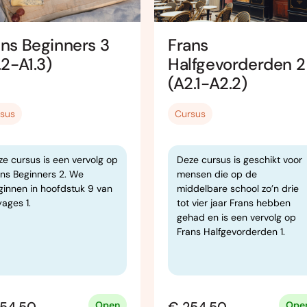
ans Beginners 3
Frans
.2-A1.3)
Halfgevorderden 2
(A2.1-A2.2)
sus
Cursus
e cursus is een vervolg op
Deze cursus is geschikt voor
ans Beginners 2. We
mensen die op de
ginnen in hoofdstuk 9 van
middelbare school zo’n drie
ages 1.
tot vier jaar Frans hebben
gehad en is een vervolg op
Frans Halfgevorderden 1.
Open
Ope