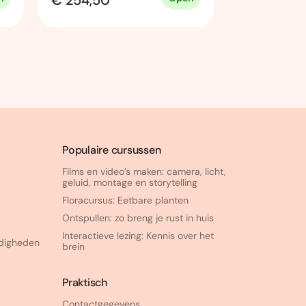
€ 254,50
€ 254,50
Populaire cursussen
Films en video’s maken: camera, licht,
geluid, montage en storytelling
Floracursus: Eetbare planten
Ontspullen: zo breng je rust in huis
Interactieve lezing: Kennis over het
rdigheden
brein
Praktisch
Contactgegevens