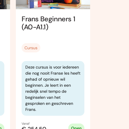
Frans Beginners 1
Frans
(A0-A1.1)
Halfgevo
(A2.2-A2
Cursus
Cursus
Deze cursus is voor iedereen
Deze cursus 
die nog nooit Franse les heeft
mensen die 
gehad of opnieuw wil
middelbare s
beginnen. Je leert in een
tot vier jaa
redelijk snel tempo de
gehad en is 
beginselen van het
Frans Halfge
gesproken en geschreven
Frans.
Vanaf
Vanaf
n
Open