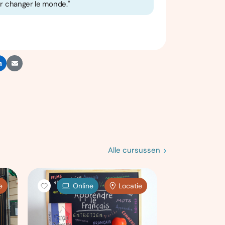
ur changer le monde."
Alle cursussen
e
Online
Locatie
Onl