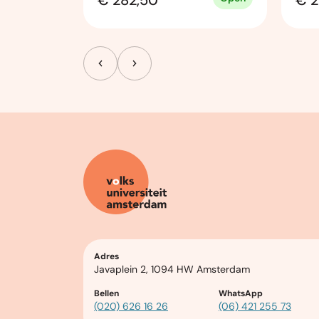
€ 282,50
€ 2
Adres
Javaplein 2, 1094 HW Amsterdam
Bellen
WhatsApp
(020) 626 16 26
(06) 421 255 73