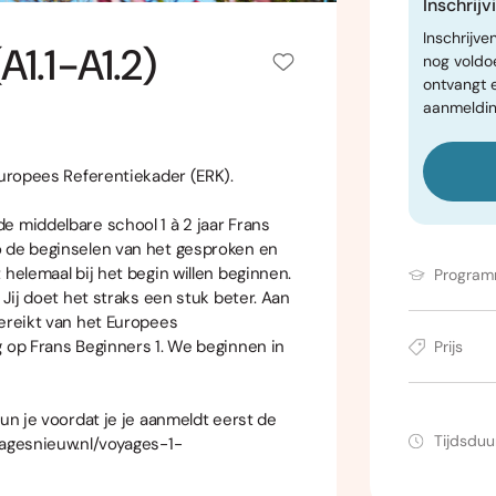
Inschrij
Inschrijve
A1.1-A1.2)
nog voldo
ontvangt 
aanmeldin
Europees Referentiekader (ERK).
e middelbare school 1 à 2 jaar Frans
o de beginselen van het gesproken en
 helemaal bij het begin willen beginnen.
Progra
 Jij doet het straks een stuk beter. Aan
bereikt van het Europees
g op Frans Beginners 1. We beginnen in
Prijs
kun je voordat je je aanmeldt eerst de
Tijdsduu
yagesnieuw.nl/voyages-1-