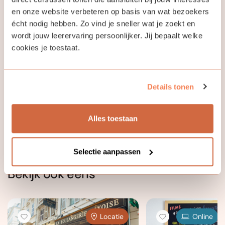
en onze website verbeteren op basis van wat bezoekers
Jouw docent
écht nodig hebben. Zo vind je sneller wat je zoekt en
wordt jouw leerervaring persoonlijker. Jij bepaalt welke
cookies je toestaat.
Agnès Croset
Details tonen
Au plaisir de vous rencontrer et de vous enseigner ma
langue maternelle !
Alles toestaan
Selectie aanpassen
Bekijk ook eens
Locatie
Online