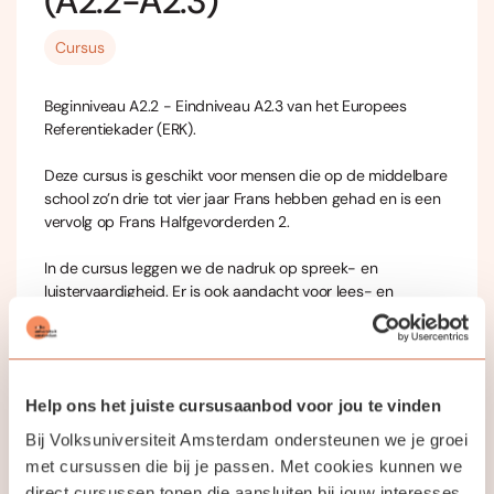
(A2.2-A2.3)
Cursus
Beginniveau A2.2 - Eindniveau A2.3 van het Europees
Referentiekader (ERK).
Deze cursus is geschikt voor mensen die op de middelbare
school zo’n drie tot vier jaar Frans hebben gehad en is een
vervolg op Frans Halfgevorderden 2.
In de cursus leggen we de nadruk op spreek- en
luistervaardigheid. Er is ook aandacht voor lees- en
schrijfvaardigheid. We starten met hoofdstuk 9 van het
boek
Voyages 2.
Weet je niet precies wat je niveau is? Dan kun je voordat je
Help ons het juiste cursusaanbod voor jou te vinden
je aanmeldt eerst de instaptoets doen voor Voyages 2:
https://voyagesnieuw.nl/voyages-2-nieuw/instaptoets/
Bij Volksuniversiteit Amsterdam ondersteunen we je groei
met cursussen die bij je passen. Met cookies kunnen we
direct cursussen tonen die aansluiten bij jouw interesses