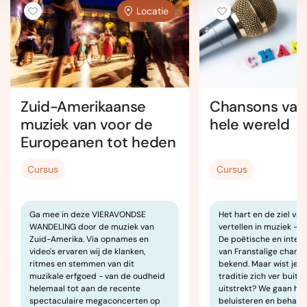
Locatie
Zuid-Amerikaanse
Chansons van
muziek van voor de
hele wereld
Europeanen tot heden
Cursus
Cursus
Ga mee in deze VIERAVONDSE
Het hart en de ziel van
WANDELING door de muziek van
vertellen in muziek – 
Zuid-Amerika. Via opnames en
De poëtische en inten
video's ervaren wij de klanken,
van Franstalige chanso
ritmes en stemmen van dit
bekend. Maar wist je d
muzikale erfgoed - van de oudheid
traditie zich ver buiten
helemaal tot aan de recente
uitstrekt? We gaan het
spectaculaire megaconcerten op
beluisteren en behalv