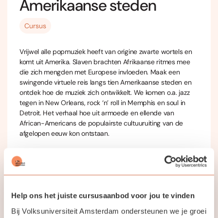
Amerikaanse steden
Cursus
Vrijwel alle popmuziek heeft van origine zwarte wortels en
komt uit Amerika. Slaven brachten Afrikaanse ritmes mee
die zich mengden met Europese invloeden. Maak een
swingende virtuele reis langs tien Amerikaanse steden en
ontdek hoe de muziek zich ontwikkelt. We komen o.a. jazz
tegen in New Orleans, rock ‘n’ roll in Memphis en soul in
Detroit. Het verhaal hoe uit armoede en ellende van
African-Americans de populairste cultuuruiting van de
afgelopen eeuw kon ontstaan.
Met veel beeld en geluid van o.a. Aretha Franklin, Elvis, The
Supremes, The Beach Boys, Bruce Springsteen maar ook
The Beatles en The Stones.
Help ons het juiste cursusaanbod voor jou te vinden
Nieuwsgierig geworden?
Schrijf je snel in!
Bij Volksuniversiteit Amsterdam ondersteunen we je groei