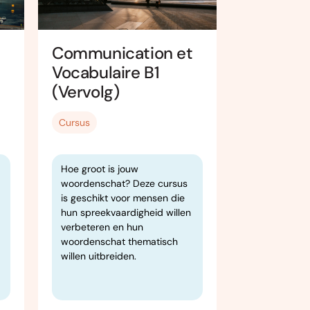
Communication et
Turks Be
Vocabulaire B1
(A1.1-A1.2
(Vervolg)
Cursus
Cursus
Hoe groot is jouw
Dit is een v
woordenschat? Deze cursus
cursus Turks
is geschikt voor mensen die
A1.1).
hun spreekvaardigheid willen
verbeteren en hun
woordenschat thematisch
willen uitbreiden.