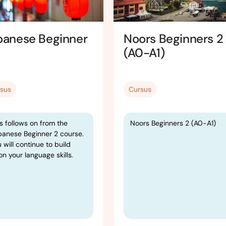
panese Beginner
Noors Beginners 2
(A0-A1)
sus
Cursus
s follows on from the
Noors Beginners 2 (A0-A1)
panese Beginner 2 course.
 will continue to build
n your language skills.