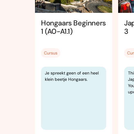
ers 2
Hongaars Beginners
Ja
1 (A0-A1.1)
3
Cursus
Cur
r mensen
Je spreekt geen of een heel
Thi
re school
klein beetje Hongaars.
Ja
bben
You
lijk snel
upo
n van het
hreven
en, maar
t begin