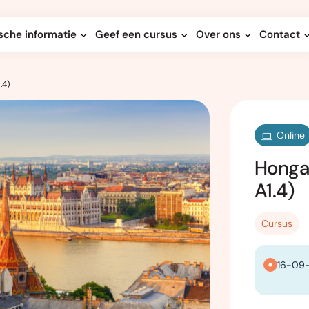
sche informatie
Geef een cursus
Over ons
Contact
.4)
Online
Hongaa
A1.4)
Cursus
16-09-