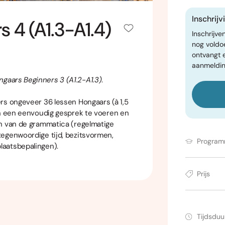
Inschrij
 4 (A1.3-A1.4)
Inschrijve
nog voldo
ontvangt 
aanmeldin
ngaars Beginners 3 (A1.2-A1.3)
.
rs ongeveer 36 lessen Hongaars (à 1,5
jn een eenvoudig gesprek te voeren en
en van de grammatica (regelmatige
tegenwoordige tijd, bezitsvormen,
Progra
laatsbepalingen).
Prijs
Tijdsduu