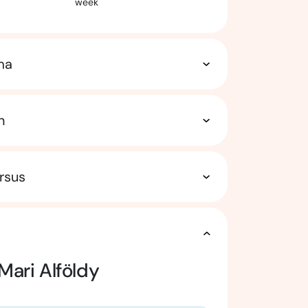
week
ma
n
rsus
Mari Alföldy