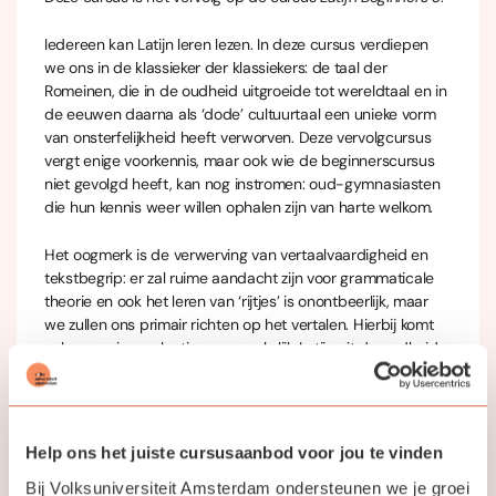
Iedereen kan Latijn leren lezen. In deze cursus verdiepen
we ons in de klassieker der klassiekers: de taal der
Romeinen, die in de oudheid uitgroeide tot wereldtaal en in
de eeuwen daarna als ‘dode’ cultuurtaal een unieke vorm
van onsterfelijkheid heeft verworven. Deze vervolgcursus
vergt enige voorkennis, maar ook wie de beginnerscursus
niet gevolgd heeft, kan nog instromen: oud-gymnasiasten
die hun kennis weer willen ophalen zijn van harte welkom.
Het oogmerk is de verwerving van vertaalvaardigheid en
tekstbegrip: er zal ruime aandacht zijn voor grammaticale
theorie en ook het leren van ‘rijtjes’ is onontbeerlijk, maar
we zullen ons primair richten op het vertalen. Hierbij komt
ook een ruime selectie oorspronkelijk Latijn uit de oudheid
en later aan bod. Je moet rekening houden met ca. 1,5 à 2
uur huiswerk en voorbereidingstijd per week.
Het instapniveau is
Exercitium XXXIX
van de
Help ons het juiste cursusaanbod voor jou te vinden
methode
Tirocinium Latinum
. Als je twijfelt welk niveau je
Bij Volksuniversiteit Amsterdam ondersteunen we je groei
het beste kunt kiezen, dan kun je je inschrijven voor
een