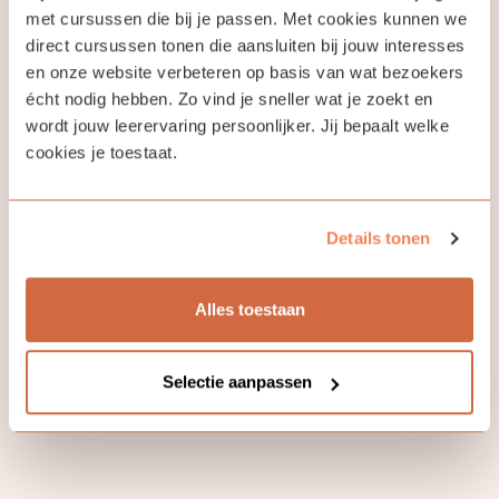
intake.
met cursussen die bij je passen. Met cookies kunnen we
direct cursussen tonen die aansluiten bij jouw interesses
en onze website verbeteren op basis van wat bezoekers
écht nodig hebben. Zo vind je sneller wat je zoekt en
wordt jouw leerervaring persoonlijker. Jij bepaalt welke
Jouw docent
cookies je toestaat.
Stephen van Beek
Details tonen
Stephen van Beek (1987) studeerde Griekse en Latijnse
Alles toestaan
Taal en Cultuur in Amsterdam, en is momenteel o.a. als
docent Latijn en Grieks verbonden aan Tilburg
University.
Selectie aanpassen