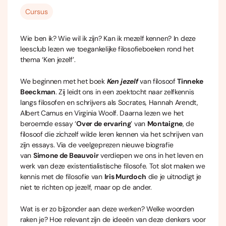
Cursus
Wie ben ik? Wie wil ik zijn? Kan ik mezelf kennen? In deze
leesclub lezen we toegankelijke filosofieboeken rond het
thema ‘Ken jezelf’.
We beginnen met het boek
Ken jezelf
van filosoof
Tinneke
Beeckman
. Zij leidt ons in een zoektocht naar zelfkennis
langs filosofen en schrijvers als Socrates, Hannah Arendt,
Albert Camus en Virginia Woolf. Daarna lezen we het
beroemde essay ‘
Over de ervaring
’ van
Montaigne
, de
filosoof die zichzelf wilde leren kennen via het schrijven van
zijn essays. Via de veelgeprezen nieuwe biografie
van
Simone de Beauvoir
verdiepen we ons in het leven en
werk van deze existentialistische filosofe. Tot slot maken we
kennis met de filosofie van
Iris Murdoch
die je uitnodigt je
niet te richten op jezelf, maar op de ander.
Wat is er zo bijzonder aan deze werken? Welke woorden
raken je? Hoe relevant zijn de ideeën van deze denkers voor