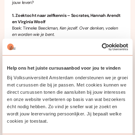
jouw leven?
1. Zoektocht naar zelfkennis – Socrates, Hannah Arendt
en Virginia Woolf
Boek: Tinneke Beeckman,
Ken jezelf. Over denken, voelen
en worden wie je bent.
2. Wie ben ik? – Michel de Montaigne
Boek: Michel de Montaigne,
Over de ervaring
3. Een zelf zijn is altijd een proces van worden – Simone
Help ons het juiste cursusaanbod voor jou te vinden
de Beauvoir
Bij Volksuniversiteit Amsterdam ondersteunen we je groei
Boek: Kate Kirkpatrick,
Simone de Beauvoir. Een leven
met cursussen die bij je passen. Met cookies kunnen we
direct cursussen tonen die aansluiten bij jouw interesses
4. Zelfkennis? Richt je liever op de ander – Iris Murdoch
Boek: Katrien Schaubroeck,
Iris Murdoch. Een filosofie van
en onze website verbeteren op basis van wat bezoekers
de liefde
écht nodig hebben. Zo vind je sneller wat je zoekt en
wordt jouw leerervaring persoonlijker. Jij bepaalt welke
Deelnemers lezen het boek thuis. Tijdens de bijeenkomst
cookies je toestaat.
geef ik een korte introductie, wisselen we leeservaringen uit
en analyseren we met elkaar interessante fragmenten.