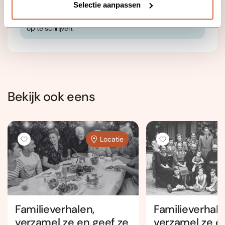
Selectie aanpassen
verrast, vereerd en geroerd door de veiligheid en
inspiratie die cursisten bij mij ervaren om hun verhalen
op te schrijven.
Bekijk ook eens
Locatie
Familieverhalen,
Familieverhale
verzamel ze en geef ze
verzamel ze en