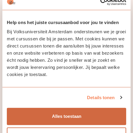
Je kunt ervoor kiezen om je hele levensverhaal te
verkennen, maar ook om te focussen op een specifiek
thema, een bijzondere periode of een gebeurtenis die voor
jou betekenisvol is.
Help ons het juiste cursusaanbod voor jou te vinden
Bij Volksuniversiteit Amsterdam ondersteunen we je groei
Ieder mens draagt een schat aan verhalen in zich. In deze
met cursussen die bij je passen. Met cookies kunnen we
cursus ontdek je hoe je die verhalen tot leven brengt en
vastlegt – op een manier die recht doet aan jouw unieke
direct cursussen tonen die aansluiten bij jouw interesses
ervaringen.
en onze website verbeteren op basis van wat bezoekers
écht nodig hebben. Zo vind je sneller wat je zoekt en
wordt jouw leerervaring persoonlijker. Jij bepaalt welke
cookies je toestaat.
Jouw docent
Details tonen
Hetty Kleinloog
Alles toestaan
Iedereen draagt verhalen in zich die het waard zijn om
verteld te worden. Als docent raak ik steeds weer