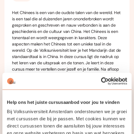
Het Chinees is een van de oudste talen van de wereld. Het
is een taal die al duizenden jaren ononderbroken wordt
gesproken en geschreven en nauw verbonden is aan de
geschiedenis en de cultuur van China. Het Chinees is een
tonentaal en wordt weergegeven in karakters. Deze
aspecten maken het Chinees tot een unieke taal in de
wereld. Op de Volksuniversiteit leer je het Mandarijn dat de
standaardtaal is in China. In deze cursus ligt de nadruk op
het leren van de uitspraak en de tonen. Je leert in deze
cursus meer te vertellen over jezelf en je familie. Na afloop
kun je tijdwoorden gebruiken en verschillende vragen
stellen. Aan het eind van de cursus kun je ongeveer 200
karakters schrijven.
Houd rekening met ongeveer 2 uur huiswerk per week (25
Help ons het juiste cursusaanbod voor jou te vinden
karakters per week).
Bij Volksuniversiteit Amsterdam ondersteunen we je groei
met cursussen die bij je passen. Met cookies kunnen we
direct cursussen tonen die aansluiten bij jouw interesses
en onze website verbeteren op basis van wat bezoekers