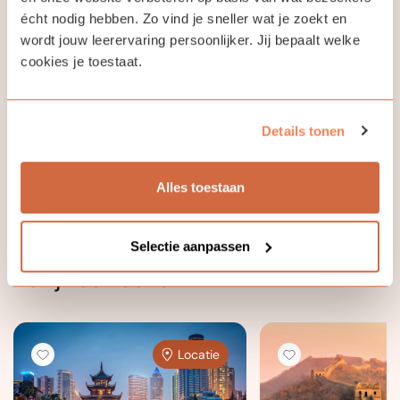
Jouw docent
écht nodig hebben. Zo vind je sneller wat je zoekt en
wordt jouw leerervaring persoonlijker. Jij bepaalt welke
cookies je toestaat.
Lili Lin
Details tonen
Ik krijg een kick van ogenschijnlijk complexe dingen
eenvoudig maken.
Alles toestaan
Selectie aanpassen
Bekijk ook eens
Locatie