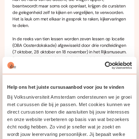
beantwoordt maar soms ook openlaat, krijgen de cursisten
de gelegenheid zelf te kijken en vergelijken, te verwoorden.
Het is leuk om met elkaar in gesprek te raken, kijkervaringen
te delen.
In de reeks van tien lessen worden zeven lessen op locatie
(OBA Oosterdokskade) afgewisseld door drie rondleidingen
(7 oktober, 28 oktober en 18 november) in het Rijksmuseum.
De cursus geeft een chronologisch overzicht van de
Nederlandse schilderkunst van de afgelopen zeven
eeuwen. Je maakt kennis met allerlei soorten schilderijen:
van religieuze altaarstukken tot burgerlijke portretten, van
barokke pronkstillevens tot sobere kerkinterieurs, van
Help ons het juiste cursusaanbod voor jou te vinden
ingewikkelde allegorieën tot ogenschijnlijk simpele
Bij Volksuniversiteit Amsterdam ondersteunen we je groei
abstracte kunst. De gebruikelijke kunstgeschiedenis als een
overzicht in stijlperioden en ontwikkelingen,
met cursussen die bij je passen. Met cookies kunnen we
kunstenaarsbiografieën, invloeden van opdrachtgevers etc.
direct cursussen tonen die aansluiten bij jouw interesses
komt eveneens aan bod. Ingedeeld in kunsthistorische
en onze website verbeteren op basis van wat bezoekers
perioden worden vele bekende en minder bekende
écht nodig hebben. Zo vind je sneller wat je zoekt en
schilderijen behandeld. De gekozen voorbeelden zijn
wordt jouw leerervaring persoonlijker. Jij bepaalt welke
allemaal op zaal in het Rijksmuseum te bekijken.