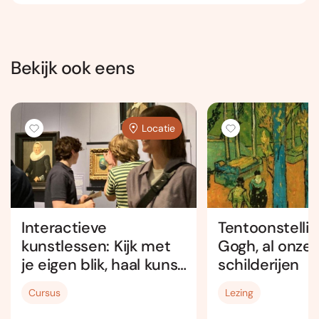
Bekijk ook eens
Locatie
Interactieve
Tentoonstelli
kunstlessen: Kijk met
Gogh, al onze
je eigen blik, haal kunst
schilderijen
dichtbij! - met
Cursus
Lezing
museumbezoek