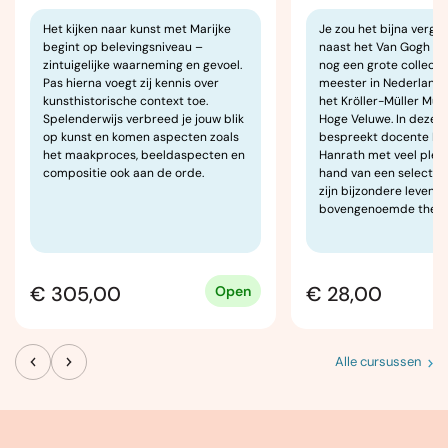
Het kijken naar kunst met Marijke
Je zou het bijna verge
begint op belevingsniveau –
naast het Van Gogh Mu
zintuigelijke waarneming en gevoel.
nog een grote collecti
Pas hierna voegt zij kennis over
meester in Nederland, 
kunsthistorische context toe.
het Kröller-Müller Mu
Spelenderwijs verbreed je jouw blik
Hoge Veluwe. In deze l
op kunst en komen aspecten zoals
bespreekt docente M
het maakproces, beeldaspecten en
Hanrath met veel plezi
compositie ook aan de orde.
hand van een selectie
zijn bijzondere levens
bovengenoemde thema
€ 305,00
€ 28,00
Open
Alle cursussen