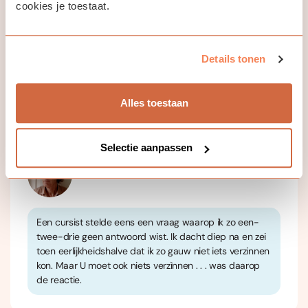
cookies je toestaat.
Voorkennis is hoegenaamd niet noodzakelijk, een
museumjaarkaart uiteraard wel.
Zie 'extra info' voor meer informatie over de rondleidingen.
Details tonen
Alles toestaan
Jouw docent
Selectie aanpassen
Carolus van Doornen
Een cursist stelde eens een vraag waarop ik zo een-
twee-drie geen antwoord wist. Ik dacht diep na en zei
toen eerlijkheidshalve dat ik zo gauw niet iets verzinnen
kon. Maar U moet ook niets verzìnnen . . . was daarop
de reactie.