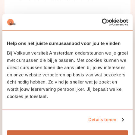
Jouw docent
Help ons het juiste cursusaanbod voor jou te vinden
Luk van Leeuwen
Bij Volksuniversiteit Amsterdam ondersteunen we je groei
met cursussen die bij je passen. Met cookies kunnen we
direct cursussen tonen die aansluiten bij jouw interesses
Ik help je graag bij het leren van Koreaans!
en onze website verbeteren op basis van wat bezoekers
écht nodig hebben. Zo vind je sneller wat je zoekt en
wordt jouw leerervaring persoonlijker. Jij bepaalt welke
cookies je toestaat.
Bekijk ook eens
Details tonen