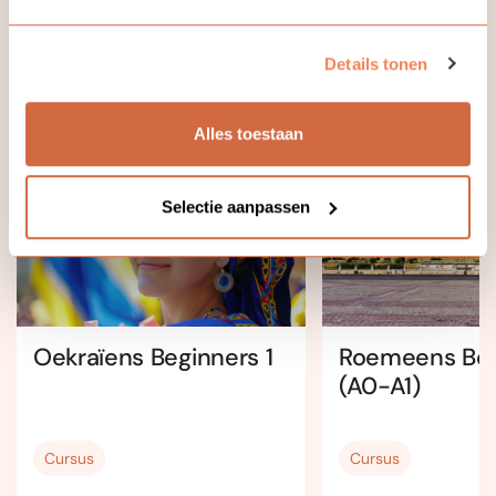
Details tonen
Bekijk ook eens
Alles toestaan
Online
Selectie aanpassen
Oekraïens Beginners 1
Roemeens Beg
(A0-A1)
Cursus
Cursus