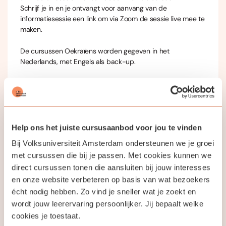
Schrijf je in en je ontvangt voor aanvang van de
informatiesessie een link om via Zoom de sessie live mee te
maken.
De cursussen Oekraïens worden gegeven in het
Nederlands, met Engels als back-up.
Jouw docent
Help ons het juiste cursusaanbod voor jou te vinden
Bij Volksuniversiteit Amsterdam ondersteunen we je groei
Yuliya Kazanova
met cursussen die bij je passen. Met cookies kunnen we
direct cursussen tonen die aansluiten bij jouw interesses
en onze website verbeteren op basis van wat bezoekers
Yuliya Kazanova is an experienced language teacher,
écht nodig hebben. Zo vind je sneller wat je zoekt en
scholar of contemporary Ukrainian literature and
wordt jouw leerervaring persoonlijker. Jij bepaalt welke
professional translator.
cookies je toestaat.