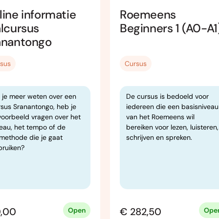
line informatie
Roemeens
alcursus
Beginners 1 (A0-A1
anantongo
sus
Cursus
l je meer weten over een
De cursus is bedoeld voor
rsus Sranantongo, heb je
iedereen die een basisniveau
voorbeeld vragen over het
van het Roemeens wil
veau, het tempo of de
bereiken voor lezen, luisteren,
smethode die je gaat
schrijven en spreken.
bruiken?
,00
€ 282,50
Open
Ope