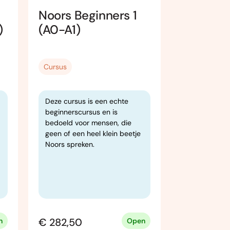
Noors Beginners 1
Noors Be
)
(A0-A1)
(A0-A1)
Cursus
Cursus
Deze cursus is een echte
Noors Beginn
beginnerscursus en is
bedoeld voor mensen, die
geen of een heel klein beetje
Noors spreken.
€ 282,50
€ 282,50
n
Open