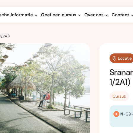
sche informatie
Geef een cursus
Over ons
Contact
1/2A1)
Locatie
Sranan
1/2A1)
Cursus
14-09