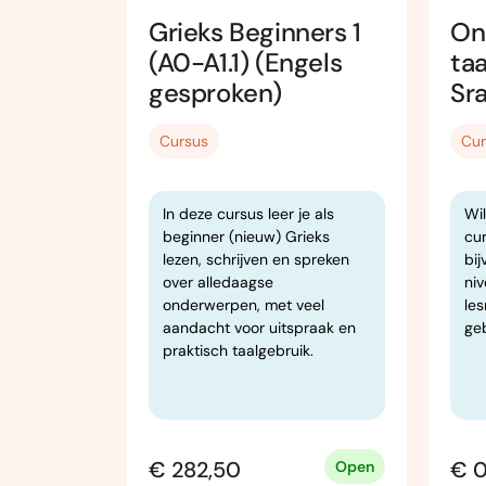
rs 1
Grieks Beginners 1
On
(A0-A1.1) (Engels
ta
gesproken)
Sr
Cursus
Cur
 je stap
In deze cursus leer je als
Wi
et de
beginner (nieuw) Grieks
cu
jezelf uit
lezen, schrijven en spreken
bij
hais aan
over alledaagse
ni
netisch
onderwerpen, met veel
le
nnis met
aandacht voor uitspraak en
ge
pen,
praktisch taalgebruik.
rs en
€ 282,50
€ 0
Open
Open