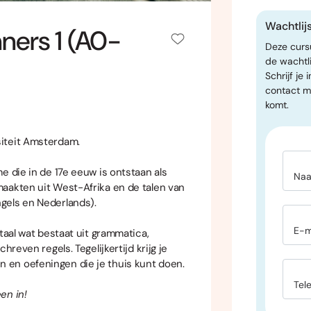
Wachtlij
ners 1 (A0-
Deze cursu
de wachtli
Schrijf je
contact m
komt.
iteit Amsterdam.
e die in de 17e eeuw is ontstaan als
Na
aakten uit West-Afrika en de talen van
gels en Nederlands).
E-m
taal wat bestaat uit grammatica,
hreven regels. Tegelijkertijd krijg je
en oefeningen die je thuis kunt doen.
Tel
en in!