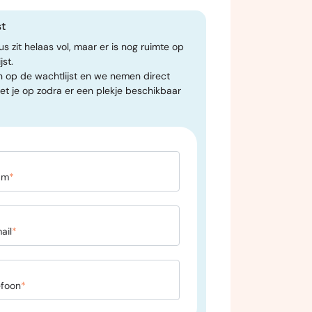
st
s zit helaas vol, maar er is nog ruimte op
jst.
 in op de wachtlijst en we nemen direct
et je op zodra er een plekje beschikbaar
am
*
ail
*
efoon
*