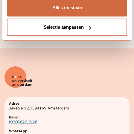
Bekijk alle 30 taalcursussen en claim jouw plek
Alles toestaan
Twijfel je over je huidige instapniveau? Doorloop dan eerst onze
online
intakeprocedure
voor een advies op maat.
Selectie aanpassen
Adres
Javaplein 2, 1094 HW Amsterdam
Bellen
(020) 626 16 26
WhatsApp