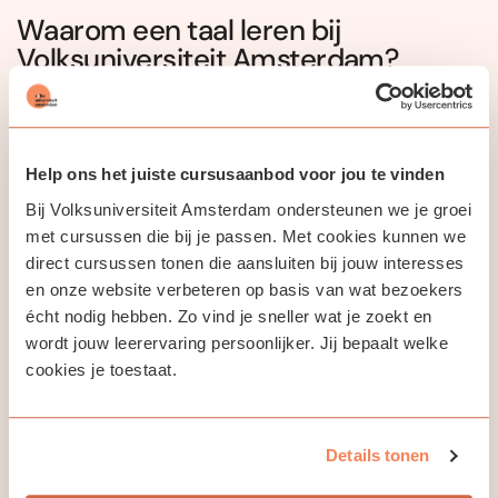
Waarom een taal leren bij
Volksuniversiteit Amsterdam?
Erkende kwaliteit:
Leer van professionele en enthousiaste
docenten.
Leren in groepsverband:
Veel interactie en samen oefenen
Help ons het juiste cursusaanbod voor jou te vinden
met medecursisten.
Locatie & Online:
Volg fysiek les in Amsterdam of comfortabel
Bij Volksuniversiteit Amsterdam ondersteunen we je groei
vanuit huis.
met cursussen die bij je passen. Met cookies kunnen we
Toegankelijk niveau:
Cursussen sluiten nauwkeurig aan op het
direct cursussen tonen die aansluiten bij jouw interesses
Europees Referentiekader (ERK).
en onze website verbeteren op basis van wat bezoekers
écht nodig hebben. Zo vind je sneller wat je zoekt en
Inschrijven voor aankomend
wordt jouw leerervaring persoonlijker. Jij bepaalt welke
cursusseizoen
cookies je toestaat.
De inschrijvingen voor de cursussen die starten vanaf september
zijn officieel geopend. Omdat we de groepen bewust klein houden
voor maximale persoonlijke aandacht, zijn de plekken beperkt.
Details tonen