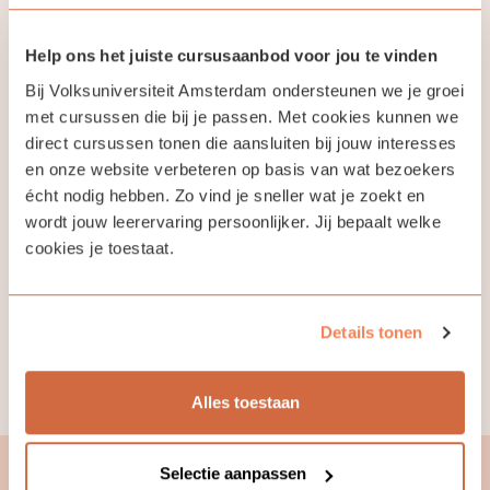
Help ons het juiste cursusaanbod voor jou te vinden
Cursus
Cursus
Bij Volksuniversiteit Amsterdam ondersteunen we je groei
met cursussen die bij je passen. Met cookies kunnen we
direct cursussen tonen die aansluiten bij jouw interesses
Je spreekt geen of een heel klein
Dit is het vervolg op d
beetje Deens. De cursus is bedoeld
Deens beginners 4.
en onze website verbeteren op basis van wat bezoekers
voor iedereen die een basisniveau
écht nodig hebben. Zo vind je sneller wat je zoekt en
van het Deens wil bereiken voor
wordt jouw leerervaring persoonlijker. Jij bepaalt welke
lezen, luisteren, schrijven en
spreken.
cookies je toestaat.
€ 282,50
€ 282,50
Details tonen
Alle cursussen
Alles toestaan
Selectie aanpassen