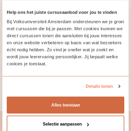
Help ons het juiste cursusaanbod voor jou te vinden
Cursus
Bij Volksuniversiteit Amsterdam ondersteunen we je groei
met cursussen die bij je passen. Met cookies kunnen we
direct cursussen tonen die aansluiten bij jouw interesses
Zet in deze cursus de eerste
en onze website verbeteren op basis van wat bezoekers
stappen in het leren van de
Oekraïense taal en cultuur. De
écht nodig hebben. Zo vind je sneller wat je zoekt en
docent spreekt een beetje
wordt jouw leerervaring persoonlijker. Jij bepaalt welke
Nederlands, maar geeft les in het
cookies je toestaat.
Engels.
€ 282,50
Open
Details tonen
Alle cursussen
Alles toestaan
Selectie aanpassen