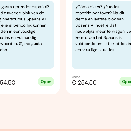
e gusta aprender español?
¿Cómo dices? ¿Puedes
 dit tweede blok van de
repetirlo por favor? Na dit
ginnerscursus Spaans A1
derde en laatste blok van
 je je al behoorlijk kunnen
Spaans A1 hoef je dat
dden in eenvoudige
nauwelijks meer te vragen. Je
uaties en volmondig
kennis van het Spaans is
twoorden: Sí, me gusta
voldoende om je te redden in
cho.
eenvoudige situaties.
Vanaf
54,50
€ 254,50
Open
Ope