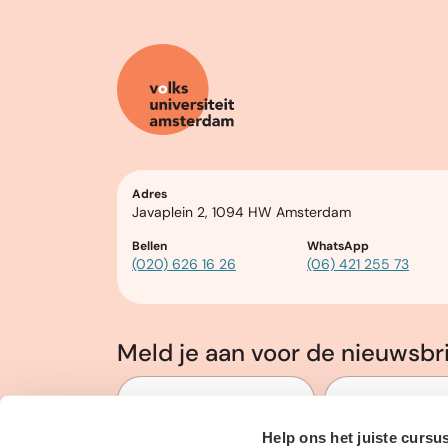
Adres
Javaplein 2, 1094 HW Amsterdam
Bellen
WhatsApp
(020) 626 16 26
(06) 421 255 73
Meld je aan voor de nieuwsbr
Voor en Achternaam
*
E-mailadres
*
Help ons het juiste cursu