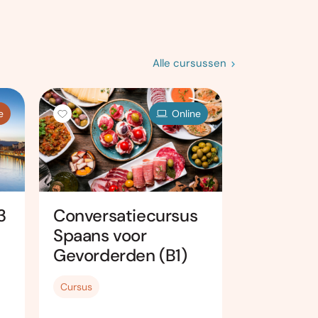
Alle cursussen
e
Online
3
Conversatiecursus
Spaans
Spaans voor
Halfgevo
Gevorderden (B1)
(A1-A2.1)
Cursus
Cursus