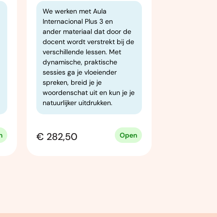
We werken met Aula
¿Seguimos? ¡S
Internacional Plus 3 en
je al redden
ander materiaal dat door de
situaties maa
docent wordt verstrekt bij de
blok van Spa
verschillende lessen. Met
nog beter sp
dynamische, praktische
die met je d
sessies ga je vloeiender
belevingswe
spreken, breid je je
hebben, zoals
woordenschat uit en kun je je
sociale leven
natuurlijker uitdrukken.
€ 282,50
€ 254,50
n
Open