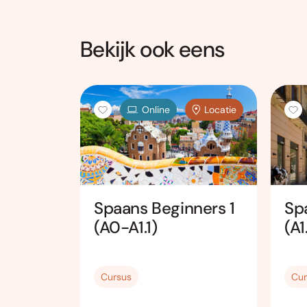
Bekijk ook eens
Online
Online
Locatie
Spaans Beginners 1
Sp
den 1
(A0-A1.1)
(A1
Cursus
Cur