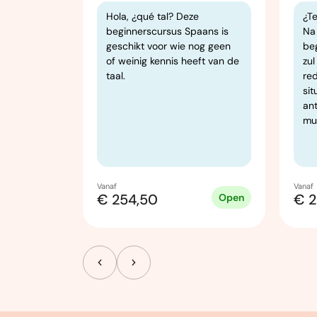
o! Je kunt
Hola, ¿qué tal? Deze
¿T
daagse
beginnerscursus Spaans is
Na
t eerste
geschikt voor wie nog geen
be
leer je
of weinig kennis heeft van de
zul
over zaken
taal.
re
sit
 maken
an
s en je
mu
Vanaf
Vanaf
€ 254,50
€ 2
Open
Open