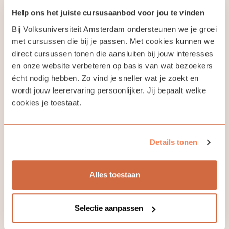
Help ons het juiste cursusaanbod voor jou te vinden
Bij Volksuniversiteit Amsterdam ondersteunen we je groei
met cursussen die bij je passen. Met cookies kunnen we
Bekijk ook eens
direct cursussen tonen die aansluiten bij jouw interesses
en onze website verbeteren op basis van wat bezoekers
écht nodig hebben. Zo vind je sneller wat je zoekt en
wordt jouw leerervaring persoonlijker. Jij bepaalt welke
cookies je toestaat.
Details tonen
Mensen tekenen in
Schildercursu
Alles toestaan
hun omgeving (voor
'realisme met
beginners en
vermoeden v
gevorderden)
abstractie'
Selectie aanpassen
Cursus
Cursus