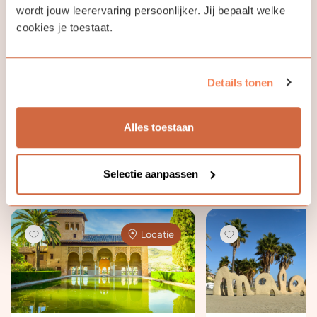
wordt jouw leerervaring persoonlijker. Jij bepaalt welke
cookies je toestaat.
"La normalidad es camino pavimentado: es cómodo
caminar por él, pero no crecen las flores"(Vincent van
Gogh)
Details tonen
Alles toestaan
Bekijk ook eens
Selectie aanpassen
Locatie