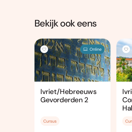
Bekijk ook eens
Online
Online
daard
Ivriet/Hebreeuws
Iv
Gevorderden 2
Co
Ha
Cursus
Cur