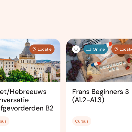
Locatie
Online
Locati
riet/Hebreeuws
Frans Beginners 3
nversatie
(A1.2-A1.3)
lfgevorderden B2
sus
Cursus