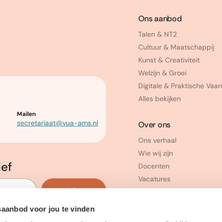
Ons aanbod
Talen & NT2
Cultuur & Maatschappij
Kunst & Creativiteit
Welzijn & Groei
Digitale & Praktische Vaa
Alles bekijken
Mailen
secretariaat@vua-ams.nl
Over ons
Ons verhaal
Wie wij zijn
ief
Docenten
Vacatures
Inschrijven
saanbod voor jou te vinden