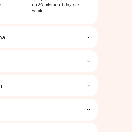
r
en 30 minuten, 1 dag per
week
ma
n