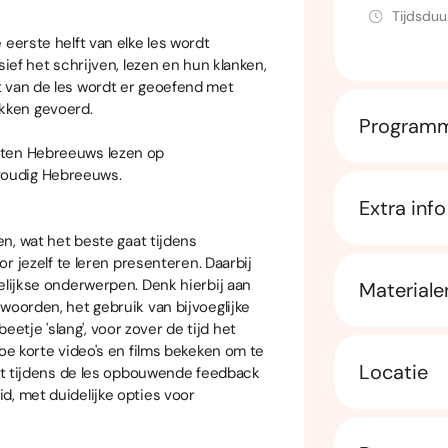
Tijdsduu
 eerste helft van elke les wordt
sief het schrijven, lezen en hun klanken,
t van de les wordt er geoefend met
kken gevoerd.
Program
sten Hebreeuws lezen op
voudig Hebreeuws.
Extra info
en, wat het beste gaat tijdens
or jezelf te leren presenteren. Daarbij
elijkse onderwerpen. Denk hierbij aan
Materiale
woorden, het gebruik van bijvoeglijke
tje 'slang', voor zover de tijd het
toe korte video's en films bekeken om te
Locatie
eft tijdens de les opbouwende feedback
d, met duidelijke opties voor