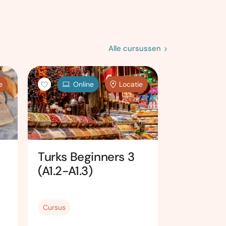
Alle cursussen
e
Online
Locatie
Turks Beginners 3
Cursus
(A1.2-A1.3)
Ivriet/
Conversa
Halfgevo
Cursus
Cursus