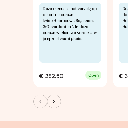
eekt een
Deze cursus is het vervolg op
Dez
h dan een
de online cursus
de
et mooie
Ivriet/Hebreeuws Beginners
He
elfde. Dat
3/Gevorderden 1. In deze
Ha
e
cursus werken we verder aan
oor
je spreekvaardigheid.
t Modern
h (MSA)
€ 282,50
€ 
Open
Open