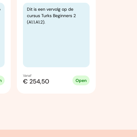
p
Dit is een vervolg op de
Deze cursus 
cursus Turks Beginners 2
de conversa
(A1.1.A1.2).
Hebreeuws 
beginners en
iedereen die 
het Hebreeu
en eenvoudi
lezen.
Vanaf
€ 254,50
€ 300,00
n
Open