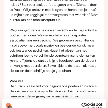
hobby? Stuk voor stuk perfecte gaten om te ’Dichten’ door
te Doen. Wil je proeven met je ogen en horen met je neus?
Je vrijheid en zeggingskracht vergroten met woorden? Deze
cursus kan een mooi startpunt zijn.
We gaan gedurende zes lessen verschillende toegankelijke
opdrachten doen. We werken telkens van inspiratie,
associatie naar een gedicht. We gebruiken verschillende
inspiratievormen, zoals muziek en beeldende kunst, maar
ook bestaande gedichten. Naast het plezier van het
schrijven, leer je verschillende vormtechnische elementen
kennen. Tijdens de cursus krijg je feedback van de docent
en van je medecursisten. Zowel tijdens de lessen als tussen
de lessen door schrijf je aan je gedichten.
Voor wie
De cursus is geschikt voor beginnende poëten en dichters
die nieuwe inspiratie op willen doen en hier tijd voor willen
reserveren. Je wil graag van elkaar leren. Er zijn
huiswerkopdrachten. Het accent ligt op het schrijven zelf.
De theorie staat ten dienste van.