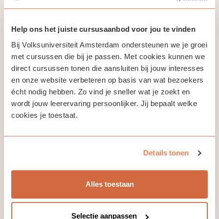
Benodigdheden naast laptop/pc en wifi:
Pen en papier. Eventuele andere benodigdheden worden in
Help ons het juiste cursusaanbod voor jou te vinden
de les tijdig aangegeven.
Bij Volksuniversiteit Amsterdam ondersteunen we je groei
met cursussen die bij je passen. Met cookies kunnen we
direct cursussen tonen die aansluiten bij jouw interesses
en onze website verbeteren op basis van wat bezoekers
écht nodig hebben. Zo vind je sneller wat je zoekt en
wordt jouw leerervaring persoonlijker. Jij bepaalt welke
cookies je toestaat.
Jouw docent
Details tonen
Lieke van Rooijen
Alles toestaan
Ik geloof dat iedereen zijn eigen verhalen heeft en dat
Selectie aanpassen