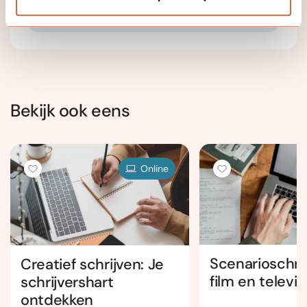
er een unieke schrijver schuilt in ieder mens. Ik ben er
om die schrijfkracht stuwkracht te geven.
Bekijk ook eens
Online
Scenarioschri
Creatief schrijven: Je
film en televis
schrijvershart
ontdekken