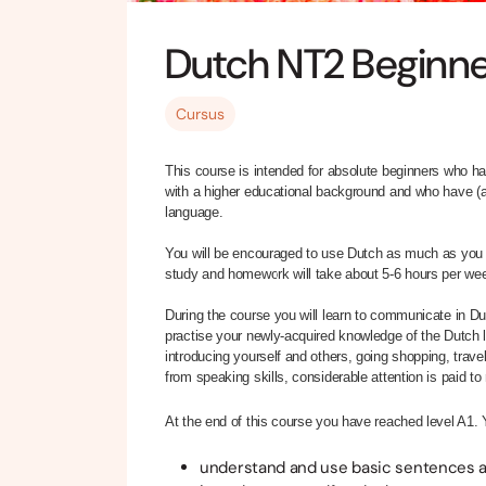
Dutch NT2 Beginner
Cursus
This course is intended for absolute beginners who ha
with a higher educational background and who have (a
language.
You will be encouraged to use Dutch as much as you 
study and homework will take about 5-6 hours per we
During the course you will learn to communicate in Du
practise your newly-acquired knowledge of the Dutch l
introducing yourself and others, going shopping, travell
from speaking skills, considerable attention is paid to r
At the end of this course you have reached level A1. 
understand and use basic sentences abo