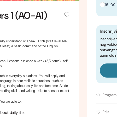
15-09-
s 1 (A0-A1)
Inschrij
Inschrijve
rdly understand or speak Dutch (start level A0),
nog voldo
t least) a basic command of the English
ontvangt 
aanmeldin
can. Lessons are once a week (2,5 hours), self
ek.
tch in everyday situations. You will apply and
anguage in near-realistic situations, such as
ing, talking about daily life and free time. Aside
eading skills and writing skills to a lesser extent.
Progra
You are able to:
Prijs
ut daily life.