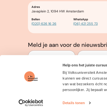
Adres
Javaplein 2, 1094 HW Amsterdam
Bellen
WhatsApp
(020) 626 16 26
(06) 421 255 73
Meld je aan voor de nieuwsbr
Voor en Achternaam
*
E-mailadres
*
Help ons het juiste cursu
Volg ons op social media
Bij Volksuniversiteit Amst
kunnen we direct cursussen
van wat bezoekers écht nod
persoonlijker. Jij bepaalt 
Details tonen
© 2026 Volksuniversiteit Amsterdam · Powered by
VUA