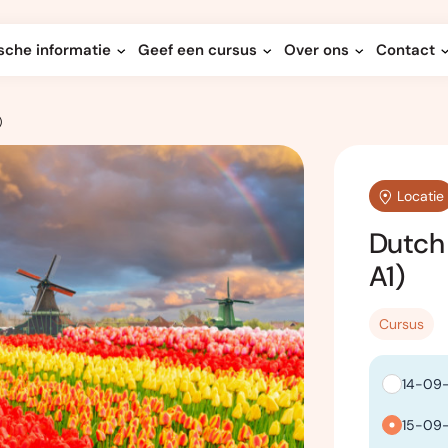
sche informatie
Geef een cursus
Over ons
Contact
)
Locatie
Dutch
A1)
Cursus
14-09-
15-09-