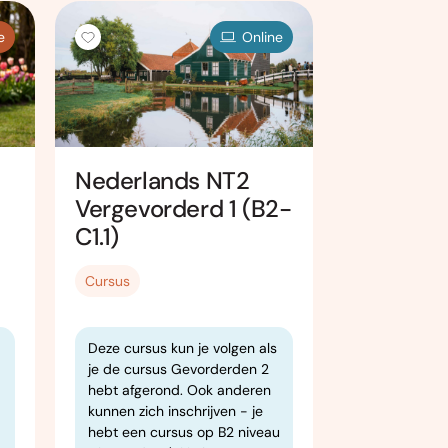
e
Online
Onl
Nederlands NT2
Nederla
Vergevorderd 1 (B2-
Gevorder
C1.1)
B2)
Cursus
Cursus
Deze cursus kun je volgen als
Deze cursus 
je de cursus Gevorderden 2
je de cursus
hebt afgerond. Ook anderen
hebt afgero
kunnen zich inschrijven - je
die niveau B
hebt een cursus op B2 niveau
B2) hebben,