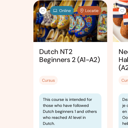
Online
Online
Locatie
ers 1
Dutch NT2
Ne
Beginners 2 (A1-A2)
Ha
(A2
Cursus
Cur
 echte
This course is intended for
Dez
is
those who have followed
je
n, die
Dutch beginners 1 and others
en
ein beetje
who reached A1 level in
Oo
Dutch.
he