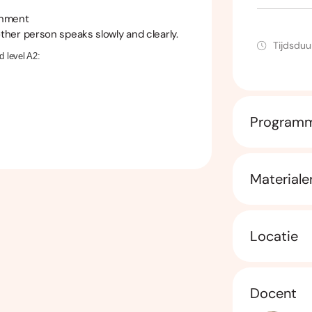
onment
other person speaks slowly and clearly.
Tijdsduu
d level A2:
Program
Materiale
Locatie
Docent