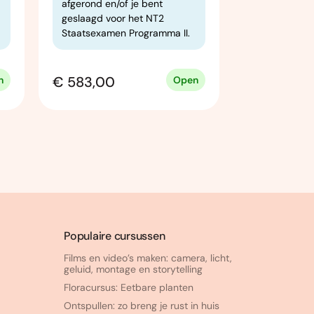
afgerond en/of je bent
inschrijven.
geslaagd voor het NT2
Staatsexamen Programma II.
Vanaf
€ 583,00
€ 455,50
n
Open
Populaire cursussen
Films en video’s maken: camera, licht,
geluid, montage en storytelling
Floracursus: Eetbare planten
Ontspullen: zo breng je rust in huis