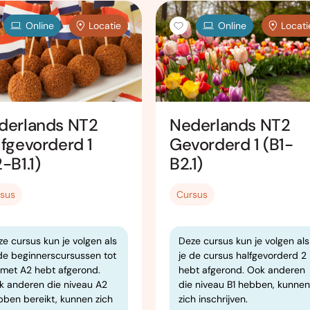
Online
Locatie
Online
Locati
derlands NT2
Nederlands NT2
lfgevorderd 1
Gevorderd 1 (B1-
-B1.1)
B2.1)
sus
Cursus
e cursus kun je volgen als
Deze cursus kun je volgen als
 de beginnerscursussen tot
je de cursus halfgevorderd 2
 met A2 hebt afgerond.
hebt afgerond. Ook anderen
k anderen die niveau A2
die niveau B1 hebben, kunnen
bben bereikt, kunnen zich
zich inschrijven.