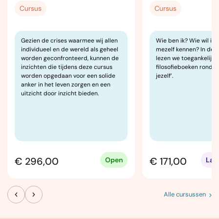
Cursus
Cursus
Gezien de crises waarmee wij allen
Wie ben ik? Wie wil ik z
individueel en de wereld als geheel
mezelf kennen? In dez
worden geconfronteerd, kunnen de
lezen we toegankelijke
inzichten die tijdens deze cursus
filosofieboeken rond h
worden opgedaan voor een solide
jezelf’.
anker in het leven zorgen en een
uitzicht door inzicht bieden.
€ 296,00
€ 171,00
Open
Laa
Alle cursussen