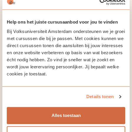
In deze cursus onderzoeken we levensaanvaarding en het
spanningsveld tussen werkelijkheid en idealen. We doen dit
aan de hand van m.n. Aristoteles, Spinoza, Nietzsche,
Help ons het juiste cursusaanbod voor jou te vinden
Beauvoir en Camus. Ook zullen we Oosters denken aan bod
Bij Volksuniversiteit Amsterdam ondersteunen we je groei
laten komen: Boeddhisme. Hoe dachten zij over levensdoel,
met cursussen die bij je passen. Met cookies kunnen we
veranderingen, vriendschap sluiten met jezelf, lijden,
levensvreugde, vrijheid en creativiteit?
direct cursussen tonen die aansluiten bij jouw interesses
en onze website verbeteren op basis van wat bezoekers
Naast inleidingen op de filosofen, bestaat de cursus uit het
écht nodig hebben. Zo vind je sneller wat je zoekt en
lezen en bespreken van teksten en een koppeling met de
wordt jouw leerervaring persoonlijker. Jij bepaalt welke
eigen ervaring.
cookies je toestaat.
Details tonen
Jouw docent
Alles toestaan
Dries Boele