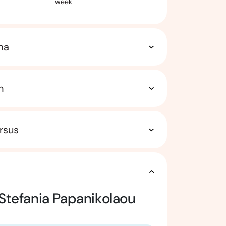
week
ma
n
rsus
Stefania Papanikolaou