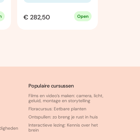
Vanaf
€ 282,50
€ 254,50
n
Open
Populaire cursussen
Films en video’s maken: camera, licht,
geluid, montage en storytelling
Floracursus: Eetbare planten
Ontspullen: zo breng je rust in huis
Interactieve lezing: Kennis over het
rdigheden
brein