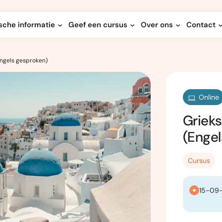
sche informatie
Geef een cursus
Over ons
Contact
(Engels gesproken)
Online
Grieks
(Enge
Cursus
15-09-