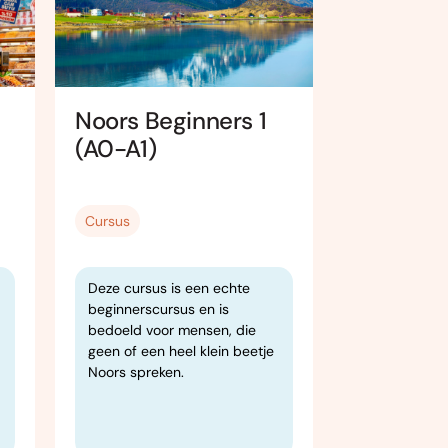
Noors Beginners 1
Frans Be
(A0-A1)
(A0-A1.1)
Cursus
Cursus
Deze cursus is een echte
Deze cursus 
beginnerscursus en is
die nog nooi
bedoeld voor mensen, die
gehad of op
geen of een heel klein beetje
beginnen. Je
Noors spreken.
redelijk sne
beginselen v
gesproken e
Frans.