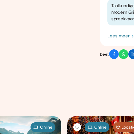
Taalkundig
modern Gri
spreekvaar
Lees meer
Deel:
Online
Online
Locati