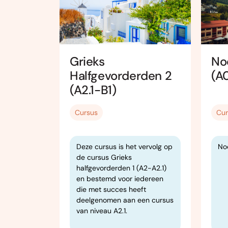
ers 2
Grieks
No
Halfgevorderden 2
(A
(A2.1-B1)
Cursus
Cur
p de
Deze cursus is het vervolg op
No
ers 1 (A0-
de cursus Grieks
halfgevorderden 1 (A2-A2.1)
en bestemd voor iedereen
die met succes heeft
deelgenomen aan een cursus
van niveau A2.1.