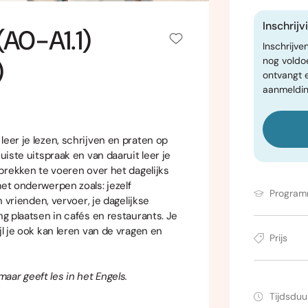
Inschrij
(A0-A1.1)
Inschrijve
)
nog voldo
ontvangt 
aanmeldin
leer je lezen, schrijven en praten op
uiste uitspraak en van daaruit leer je
sprekken te voeren over het dagelijks
met onderwerpen zoals: jezelf
Progra
n vrienden, vervoer, je dagelijkse
ng plaatsen in cafés en restaurants. Je
jl je ook kan leren van de vragen en
Prijs
ar geeft les in het Engels.
Tijdsduu