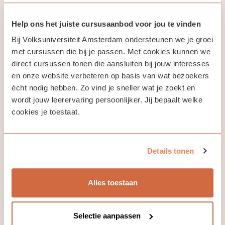
di depan kelas mengenai topik pilihannya. Selain itu,
peserta juga akan mengerjakan proyek bersama berupa
Help ons het juiste cursusaanbod voor jou te vinden
penerjemahan sebuah buku cerita anak populer dari
Belanda ke dalam bahasa Indonesia sebagai bahan belajar
Bij Volksuniversiteit Amsterdam ondersteunen we je groei
mandiri.
met cursussen die bij je passen. Met cookies kunnen we
direct cursussen tonen die aansluiten bij jouw interesses
Setelah menyelesaikan kursus ini (18 jam pembelajaran),
en onze website verbeteren op basis van wat bezoekers
peserta akan mampu melakukan percakapan yang lebih
écht nodig hebben. Zo vind je sneller wat je zoekt en
panjang dan lancar, memahami informasi penting dari
berbagai teks dan cuplikan audio, serta menulis teks
wordt jouw leerervaring persoonlijker. Jij bepaalt welke
tentang topik-topik yang sudah dikenal.
cookies je toestaat.
Details tonen
Jouw docent
Alles toestaan
Eva Andriani
Selectie aanpassen