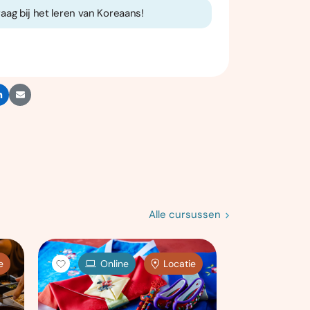
graag bij het leren van Koreaans!
Alle cursussen
e
Online
Locatie
Onl