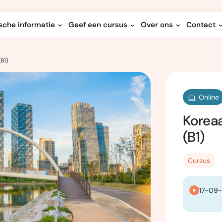
sche informatie
Geef een cursus
Over ons
Contact
B1)
Online
Korea
(B1)
Cursus
17-09-