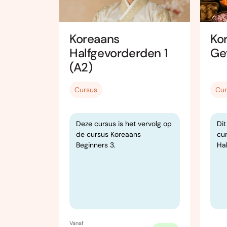
Koreaans
Ko
den 1
Halfgevorderden 1
Ge
(A2)
Cursus
Cur
eds voor
Deze cursus is het vervolg op
Dit
 het
de cursus Koreaans
cu
 op het
Beginners 3.
Ha
ondelinge
rdigheden
uaties.
Vanaf