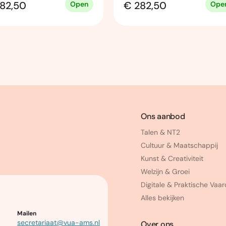
82,50
€ 282,50
Open
Ope
Ons aanbod
Talen & NT2
Cultuur & Maatschappij
Kunst & Creativiteit
Welzijn & Groei
Digitale & Praktische Vaa
Alles bekijken
Mailen
secretariaat@vua-ams.nl
Over ons