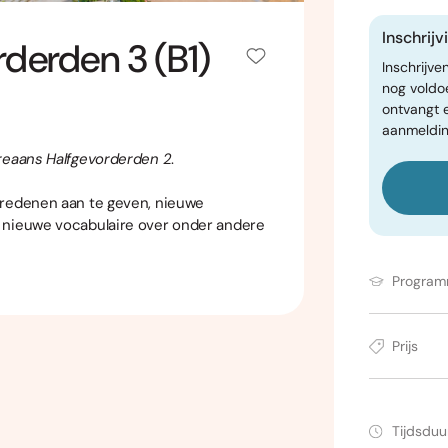
Inschrij
derden 3 (B1)
Inschrijve
nog voldo
ontvangt 
aanmeldin
reaans Halfgevorderden 2
.
 redenen aan te geven, nieuwe
 nieuwe vocabulaire over onder andere
Progra
Prijs
Tijdsduu