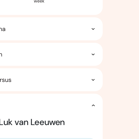
week
ma
n
rsus
Luk van Leeuwen