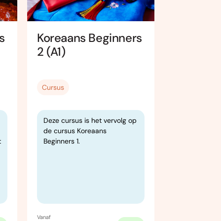
s
Koreaans Beginners
Koreaans
2 (A1)
3 (A1-A2
Cursus
Cursus
Deze cursus is het vervolg op
Deze cursus 
de cursus Koreaans
de cursus K
t
Beginners 1.
Beginners 2.
Vanaf
Vanaf