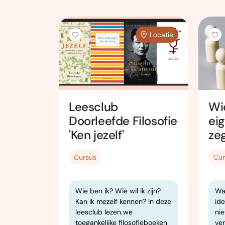
Locatie
Locatie
Leesclub
Wie
ie –
Doorleefde Filosofie
eig
je
'Ken jezelf'
ze
 meer
Cursus
Cur
ezelf
ezelf, en
Wie ben ik? Wie wil ik zijn?
Wa
laties?
Kan ik mezelf kennen? In deze
id
leesclub lezen we
ni
iets voor
toegankelijke filosofieboeken
ve