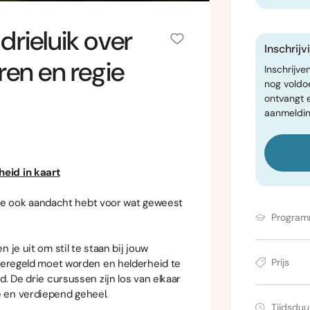
drieluik over
Inschrij
ren en regie
Inschrijve
nog voldo
ontvangt 
aanmeldin
eid in kaart
jl je ook aandacht hebt voor wat geweest
Progra
 je uit om stil te staan bij jouw
Prijs
 geregeld moet worden en helderheid te
. De drie cursussen zijn los van elkaar
 en verdiepend geheel.
Tijdsduu