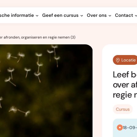
sche informatie
Geef een cursus
Over ons
Contact
er afronden, organiseren en regie nemen (3)
Locatie
Leef b
over a
regie 
Cursus
18-09