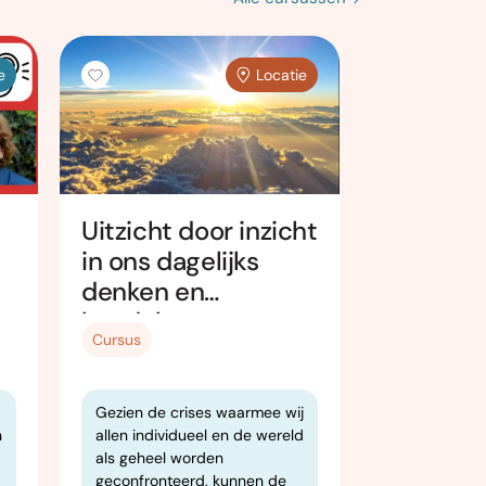
e
Locatie
Uitzicht door inzicht
Filosofie
in ons dagelijks
levensku
denken en
fati: lie
handelen
lot!
Cursus
Cursus
Gezien de crises waarmee wij
In deze cur
n
allen individueel en de wereld
we levensaa
als geheel worden
spanningsve
geconfronteerd, kunnen de
werkelijkheid