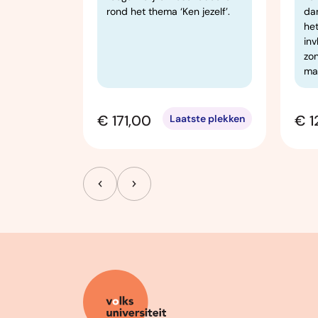
rond het thema ‘Ken jezelf’.
da
he
inv
zon
ma
€ 171,00
€ 1
Open
Laatste plekken