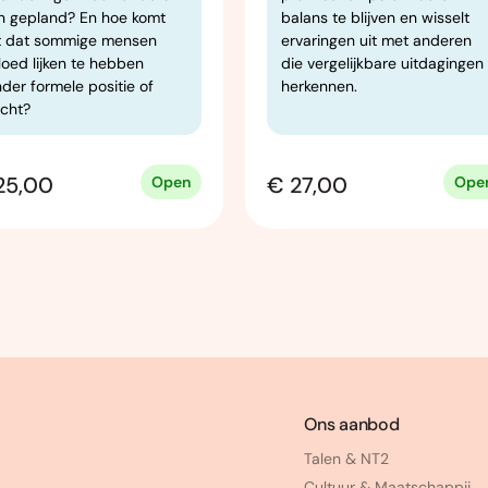
n gepland? En hoe komt
balans te blijven en wisselt
t dat sommige mensen
ervaringen uit met anderen
loed lijken te hebben
die vergelijkbare uitdagingen
der formele positie of
herkennen.
cht?
25,00
€ 27,00
Open
Ope
Ons aanbod
Talen & NT2
Cultuur & Maatschappij