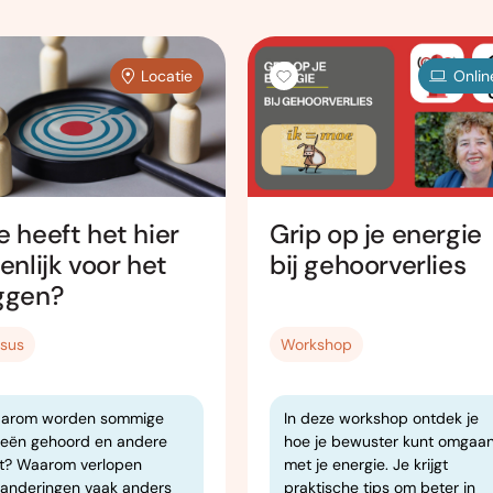
Locatie
Onlin
 heeft het hier
Grip op je energie
enlijk voor het
bij gehoorverlies
ggen?
sus
Workshop
arom worden sommige
In deze workshop ontdek je
eeën gehoord en andere
hoe je bewuster kunt omgaa
et? Waarom verlopen
met je energie. Je krijgt
randeringen vaak anders
praktische tips om beter in