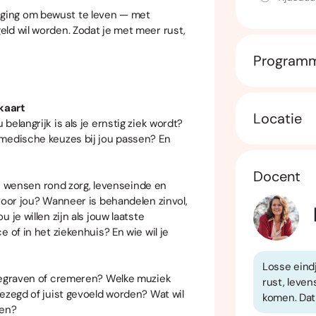
ging om bewust te leven — met
ld wil worden. Zodat je met meer rust,
Program
kaart
Locatie
elangrijk is als je ernstig ziek wordt?
 medische keuzes bij jou passen? En
Docent
jke wensen rond zorg, levenseinde en
voor jou? Wanneer is behandelen zinvol,
 je willen zijn als jouw laatste
 of in het ziekenhuis? En wie wil je
Losse eindj
 Begraven of cremeren? Welke muziek
rust, leven
ezegd of juist gevoeld worden? Wat wil
komen. Dat
ren?