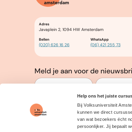
Adres
Javaplein 2, 1094 HW Amsterdam
Bellen
WhatsApp
(020) 626 16 26
(06) 421 255 73
Meld je aan voor de nieuwsbr
Voor en Achternaam
*
E-mailadres
*
Help ons het juiste cursu
Volg ons op social media
Bij Volksuniversiteit Amst
kunnen we direct cursussen
van wat bezoekers écht nod
persoonlijker. Jij bepaalt 