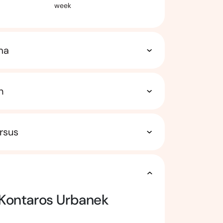
week
ma
n
rsus
Kontaros Urbanek