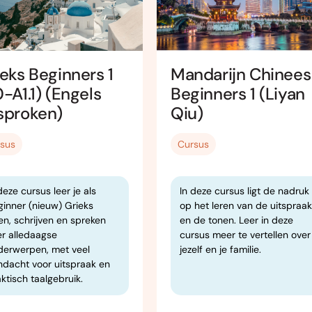
eks Beginners 1
Mandarijn Chinees
-A1.1) (Engels
Beginners 1 (Liyan
sproken)
Qiu)
sus
Cursus
deze cursus leer je als
In deze cursus ligt de nadruk
ginner (nieuw) Grieks
op het leren van de uitspraak
en, schrijven en spreken
en de tonen. Leer in deze
er alledaagse
cursus meer te vertellen over
derwerpen, met veel
jezelf en je familie.
ndacht voor uitspraak en
ktisch taalgebruik.