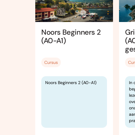
nners 1
Noors Beginners 2
Gri
(A0-A1)
(A0
ge
Cursus
Cur
ld voor
Noors Beginners 2 (A0-A1)
In 
asisniveau
be
 bereiken
lez
, schrijven
ov
on
aa
pra