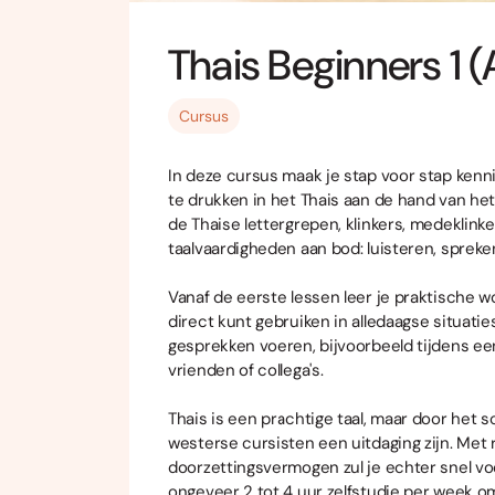
Thais Beginners 1 (
Cursus
In deze cursus maak je stap voor stap kennis 
te drukken in het Thais aan de hand van he
de Thaise lettergrepen, klinkers, medeklinke
taalvaardigheden aan bod: luisteren, spreken
Vanaf de eerste lessen leer je praktische 
direct kunt gebruiken in alledaagse situatie
gesprekken voeren, bijvoorbeeld tijdens een 
vrienden of collega's.
Thais is een prachtige taal, maar door het s
westerse cursisten een uitdaging zijn. Met
doorzettingsvermogen zul je echter snel v
ongeveer 2 tot 4 uur zelfstudie per week o