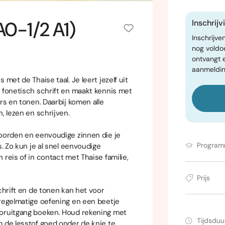
A0-1/2 A1)
Inschrij
Inschrijve
nog voldo
ontvangt 
aanmeldin
met de Thaise taal. Je leert jezelf uit
t fonetisch schrift en maakt kennis met
rs en tonen. Daarbij komen alle
, lezen en schrijven.
woorden en eenvoudige zinnen die je
Progra
s. Zo kun je al snel eenvoudige
reis of in contact met Thaise familie,
Prijs
chrift en de tonen kan het voor
 regelmatige oefening en een beetje
ooruitgang boeken. Houd rekening met
Tijdsduu
m de lesstof goed onder de knie te