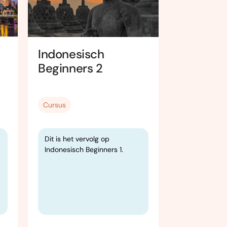
Indonesisch
Online i
Beginners 2
languag
Japanese
Spoken)
Cursus
Cursus
Dit is het vervolg op
Do you want 
Indonesisch Beginners 1.
improve you
language ski
wide range o
every level: 
intermediat
both online a