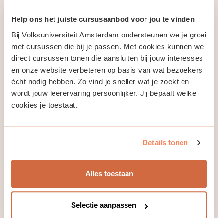
chacune pourra réagir à ces prises de parole.
Help ons het juiste cursusaanbod voor jou te vinden
Le professeur s’attachera aussi à fournir des informations
Bij Volksuniversiteit Amsterdam ondersteunen we je groei
supplémentaires concernant les différents lieux et
évoquera quelques précurseurs, notamment Eugène
met cursussen die bij je passen. Met cookies kunnen we
Boudin, Johan Barthold Jongkind et Frédéric Bazille.
direct cursussen tonen die aansluiten bij jouw interesses
en onze website verbeteren op basis van wat bezoekers
Nous tâcherons également ensemble de déceler pourquoi
écht nodig hebben. Zo vind je sneller wat je zoekt en
ce mouvement artistique reste si populaire dans le monde
wordt jouw leerervaring persoonlijker. Jij bepaalt welke
entier, alors que son succès ne fut pas immédiat.
cookies je toestaat.
En résumé, les objectifs de ce cours seront les suivants:
Vous exprimer en français sur des sujets très divers
Details tonen
en observant sur ces tableaux de nombreux espaces
urbains, campagnards ou côtiers et leurs habitants;
Faire en image un voyage thématique dans un espace
Alles toestaan
géographique à une période déterminée et
éventuellellement envisager de faire ou refaire ce
voyage en temps réel. Bien sûr, les nombreuses
Selectie aanpassen
évolutions seront aussi abordées pendant le cours.