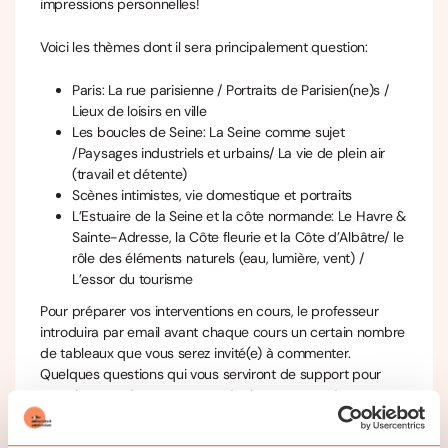
impressions personnelles!
Voici les thèmes dont il sera principalement question:
Paris: La rue parisienne / Portraits de Parisien(ne)s /
Lieux de loisirs en ville
Les boucles de Seine: La Seine comme sujet
/Paysages industriels et urbains/ La vie de plein air
(travail et détente)
Scènes intimistes, vie domestique et portraits
L’Estuaire de la Seine et la côte normande: Le Havre &
Sainte-Adresse, la Côte fleurie et la Côte d’Albâtre/ le
rôle des éléments naturels (eau, lumière, vent) /
L’essor du tourisme
Pour préparer vos interventions en cours, le professeur
introduira par email avant chaque cours un certain nombre
de tableaux que vous serez invité(e) à commenter.
Quelques questions qui vous serviront de support pour
votre intervention vous seront également envoyées au
préalable. Les prises de parole seront réparties selon le
nombre de participants. Mais il va de soi que chacun et