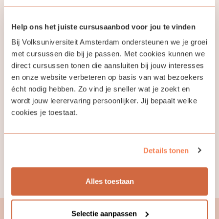
A1.1) (Engels
Halfgevorderd
gesproken)
(A2.1-B1)
Help ons het juiste cursusaanbod voor jou te vinden
Cursus
Cursus
Bij Volksuniversiteit Amsterdam ondersteunen we je groei
met cursussen die bij je passen. Met cookies kunnen we
In deze cursus leer je als beginner
Deze cursus is het ver
direct cursussen tonen die aansluiten bij jouw interesses
(nieuw) Grieks lezen, schrijven en
cursus Grieks halfgev
en onze website verbeteren op basis van wat bezoekers
spreken over alledaagse
(A2-A2.1) en bestemd 
écht nodig hebben. Zo vind je sneller wat je zoekt en
onderwerpen, met veel aandacht
die met succes heeft
voor uitspraak en praktisch
aan een cursus van niv
wordt jouw leerervaring persoonlijker. Jij bepaalt welke
taalgebruik.
cookies je toestaat.
€ 282,50
€ 282,50
Open
Details tonen
Alle cursussen
Alles toestaan
Selectie aanpassen