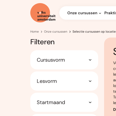
Onze cursussen
Prakti
Home
Onze cursussen
Selectie cursussen op locatie
Filteren
Cursusvorm
V
c
l
a
Lesvorm
l
t
T
Startmaand
l
D