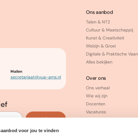
Ons aanbod
Talen & NT2
Cultuur & Maatschappij
Kunst & Creativiteit
Welzijn & Groei
Digitale & Praktische Vaa
Alles bekijken
Mailen
secretariaat@vua-ams.nl
Over ons
Ons verhaal
Wie wij zijn
ief
Docenten
Vacatures
Inschrijven
saanbod voor jou te vinden