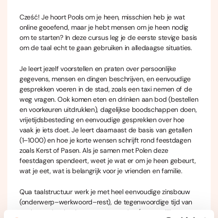
Cześć! Je hoort Pools om je heen, misschien heb je wat
online geoefend, maar je hebt mensen om je heen nodig
om te starten? In deze cursus leg je de eerste stevige basis
om de taal echt te gaan gebruiken in alledaagse situaties.
Je leert jezelf voorstellen en praten over persoonlijke
gegevens, mensen en dingen beschrijven, en eenvoudige
gesprekken voeren in de stad, zoals een taxi nemen of de
weg vragen. Ook komen eten en drinken aan bod (bestellen
en voorkeuren uitdrukken), dagelijkse boodschappen doen,
vrijetijdsbesteding en eenvoudige gesprekken over hoe
vaak je iets doet. Je leert daarnaast de basis van getallen
(1–1000) en hoe je korte wensen schrijft rond feestdagen
zoals Kerst of Pasen. Als je samen met Polen deze
feestdagen spendeert, weet je wat er om je heen gebeurt,
wat je eet, wat is belangrijk voor je vrienden en familie.
Qua taalstructuur werk je met heel eenvoudige zinsbouw
(onderwerp–werkwoord–rest), de tegenwoordige tijd van
werkwoorden, basisvoornaamwoorden (persoonlijk,