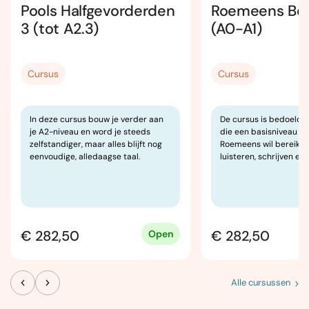
Pools Halfgevorderden
Roemeens Beg
3 (tot A2.3)
(A0-A1)
Cursus
Cursus
In deze cursus bouw je verder aan
De cursus is bedoeld 
je A2-niveau en word je steeds
die een basisniveau va
zelfstandiger, maar alles blijft nog
Roemeens wil bereiken 
eenvoudige, alledaagse taal.
luisteren, schrijven en
€ 282,50
€ 282,50
Open
Alle cursussen