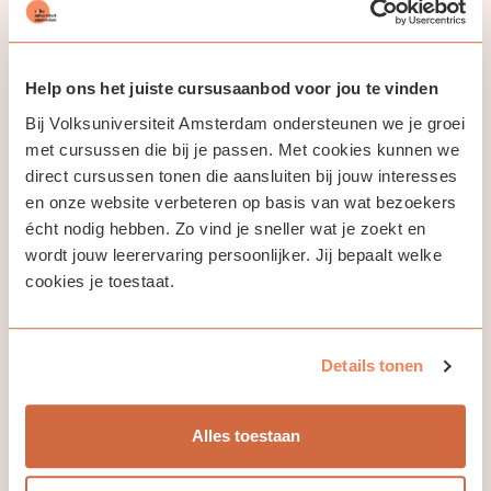
bezittelijk en aanwijzend) en geslacht in het enkelvoud. Je
krijgt ook een eerste kennismaking met naamvallen
(nominatief en accusatief), maar altijd in praktische,
duidelijke context.
Help ons het juiste cursusaanbod voor jou te vinden
Bij Volksuniversiteit Amsterdam ondersteunen we je groei
De focus ligt op spreken en begrijpen in echte situaties,
met veel herhaling en eenvoudige, bruikbare taal. Je werkt
met cursussen die bij je passen. Met cookies kunnen we
met een moderne methode: Polski jest Cool A1 deel 1
direct cursussen tonen die aansluiten bij jouw interesses
(hoofdstukken H0 t/m H8, inclusief audio).
en onze website verbeteren op basis van wat bezoekers
écht nodig hebben. Zo vind je sneller wat je zoekt en
Na deze cursus kun je al de meest voorkomende, basale
wordt jouw leerervaring persoonlijker. Jij bepaalt welke
woorden en zinnen herkennen, en met behulp van je
cookies je toestaat.
gesprekspartner simpele zaken regelen.
Details tonen
Jouw docent
Alles toestaan
Nika Dybalska